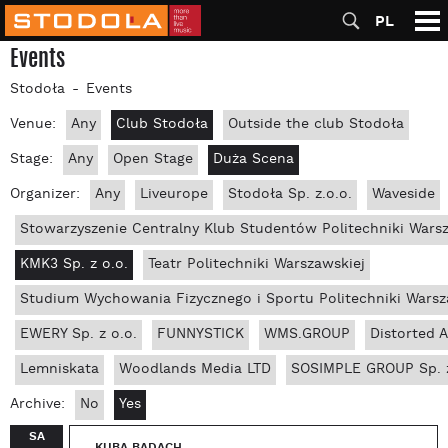
PL
Events
Stodoła
Events
Venue:
Any
Club Stodoła
Outside the club Stodoła
Stage:
Any
Open Stage
Duża Scena
Organizer:
Any
Liveurope
Stodoła Sp. z.o.o.
Waveside
Stowarzyszenie Centralny Klub Studentów Politechniki Wars
KMK3 Sp. z o.o.
Teatr Politechniki Warszawskiej
Studium Wychowania Fizycznego i Sportu Politechniki Warsz
EWERY Sp. z o.o.
FUNNYSTICK
WMS.GROUP
Distorted 
Lemniskata
Woodlands Media LTD
SOSIMPLE GROUP Sp. z
Archive:
No
Yes
SA
KUBA BADACH