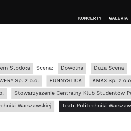
KONCERTY
GALERIA
bem Stodoła
Scena:
Dowolna
Duża Scena
WERY Sp. z o.o.
FUNNYSTICK
KMK3 Sp. z o.o
o.
Stowarzyszenie Centralny Klub Studentów Po
chniki Warszawskiej
Teatr Politechniki Warszaw