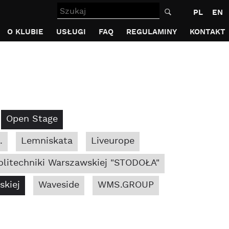
Szukaj
PL
EN
O KLUBIE
USŁUGI
FAQ
REGULAMINY
KONTAKT
Open Stage
.
Lemniskata
Liveurope
litechniki Warszawskiej "STODOŁA"
skiej
Waveside
WMS.GROUP