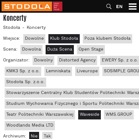
EN
Koncerty
Stodoła
Koncerty
Miejsce:
Dowolne
Klub Stodoła
Poza klubem Stodoła
Scena:
Dowolna
Duża Scena
Open Stage
Organizator:
Dowolny
Distorted Agency
EWERY Sp. z o.o.
KMK3 Sp. z o.o.
Lemniskata
Liveurope
SOSIMPLE GROUP
Stodoła Sp. z.o.o.
Stowarzyszenie Centralny Klub Studentów Politechniki Wars
Studium Wychowania Fizycznego i Sportu Politechniki Warsz
Teatr Politechniki Warszawskiej
Waveside
WMS.GROUP
Woodlands Media LTD
Archiwum:
Nie
Tak