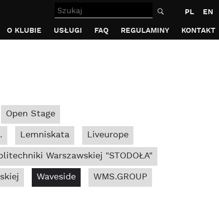
Szukaj
PL
EN
O KLUBIE
USŁUGI
FAQ
REGULAMINY
KONTAKT
Open Stage
.
Lemniskata
Liveurope
litechniki Warszawskiej "STODOŁA"
skiej
Waveside
WMS.GROUP