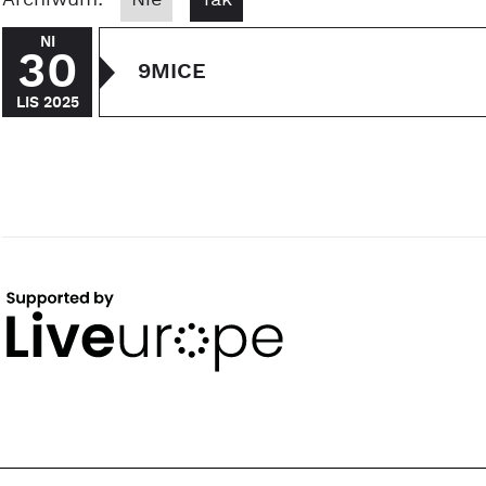
Archiwum:
Nie
Tak
NI
30
9MICE
LIS 2025