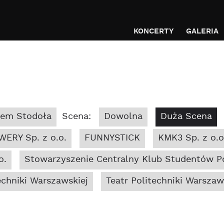
KONCERTY
GALERIA
bem Stodoła
Scena:
Dowolna
Duża Scena
WERY Sp. z o.o.
FUNNYSTICK
KMK3 Sp. z o.o
o.
Stowarzyszenie Centralny Klub Studentów Po
chniki Warszawskiej
Teatr Politechniki Warszaw