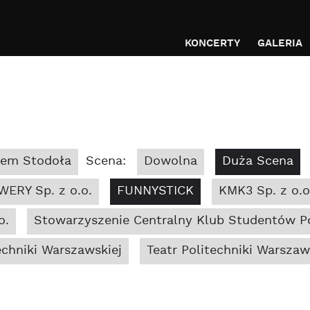
KONCERTY
GALERIA
bem Stodoła
Scena:
Dowolna
Duża Scena
WERY Sp. z o.o.
FUNNYSTICK
KMK3 Sp. z o.o
o.
Stowarzyszenie Centralny Klub Studentów Po
chniki Warszawskiej
Teatr Politechniki Warszaw