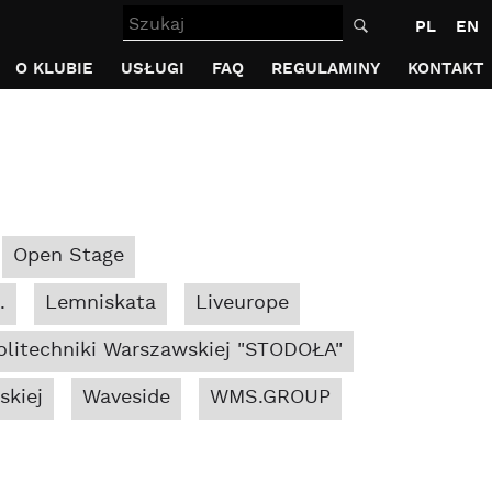
Szukaj
PL
EN
O KLUBIE
USŁUGI
FAQ
REGULAMINY
KONTAKT
Open Stage
.
Lemniskata
Liveurope
litechniki Warszawskiej "STODOŁA"
skiej
Waveside
WMS.GROUP