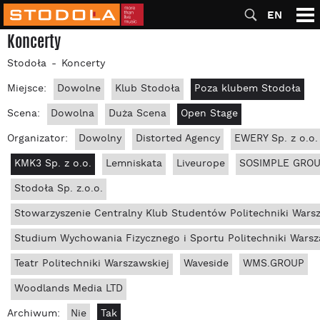
EN
Koncerty
Stodoła
Koncerty
Miejsce:
Dowolne
Klub Stodoła
Poza klubem Stodoła
Scena:
Dowolna
Duża Scena
Open Stage
Organizator:
Dowolny
Distorted Agency
EWERY Sp. z o.o.
KMK3 Sp. z o.o.
Lemniskata
Liveurope
SOSIMPLE GROUP
Stodoła Sp. z.o.o.
Stowarzyszenie Centralny Klub Studentów Politechniki Wars
Studium Wychowania Fizycznego i Sportu Politechniki Warsz
Teatr Politechniki Warszawskiej
Waveside
WMS.GROUP
Woodlands Media LTD
Archiwum:
Nie
Tak