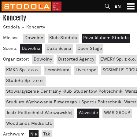
EN
Koncerty
Stodoła
Koncerty
Miejsce:
Dowolne
Klub Stodoła
Poza klubem Stodoła
Scena:
Dowolna
Duża Scena
Open Stage
Organizator:
Dowolny
Distorted Agency
EWERY Sp. z o.o.
KMK3 Sp. z o.o.
Lemniskata
Liveurope
SOSIMPLE GROUP
Stodoła Sp. z.o.o.
Stowarzyszenie Centralny Klub Studentów Politechniki Wars
Studium Wychowania Fizycznego i Sportu Politechniki Warsz
Teatr Politechniki Warszawskiej
Waveside
WMS.GROUP
Woodlands Media LTD
Archiwum:
Nie
Tak