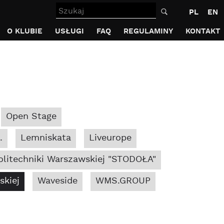
Szukaj
PL
EN
O KLUBIE
USŁUGI
FAQ
REGULAMINY
KONTAKT
Open Stage
.
Lemniskata
Liveurope
litechniki Warszawskiej "STODOŁA"
skiej
Waveside
WMS.GROUP