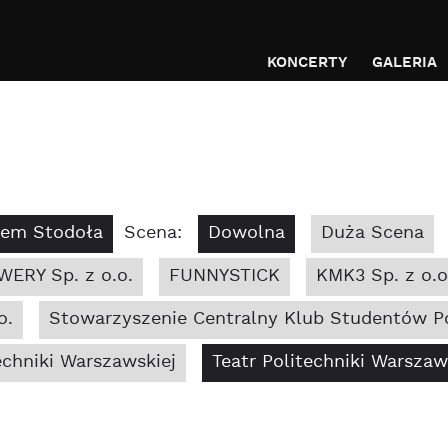
KONCERTY
GALERIA
bem Stodoła
Scena:
Dowolna
Duża Scena
WERY Sp. z o.o.
FUNNYSTICK
KMK3 Sp. z o.o
o.
Stowarzyszenie Centralny Klub Studentów Po
chniki Warszawskiej
Teatr Politechniki Warszaw