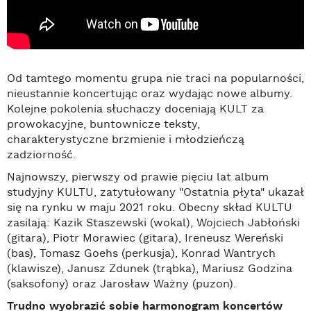
Od tamtego momentu grupa nie traci na popularności,
nieustannie koncertując oraz wydając nowe albumy.
Kolejne pokolenia słuchaczy doceniają KULT za
prowokacyjne, buntownicze teksty,
charakterystyczne brzmienie i młodzieńczą
zadziorność.
Najnowszy, pierwszy od prawie pięciu lat album
studyjny KULTU, zatytułowany "Ostatnia płyta" ukazał
się na rynku w maju 2021 roku. Obecny skład KULTU
zasilają: Kazik Staszewski (wokal), Wojciech Jabłoński
(gitara), Piotr Morawiec (gitara), Ireneusz Wereński
(bas), Tomasz Goehs (perkusja), Konrad Wantrych
(klawisze), Janusz Zdunek (trąbka), Mariusz Godzina
(saksofony) oraz Jarosław Ważny (puzon).
Trudno wyobrazić sobie harmonogram koncertów