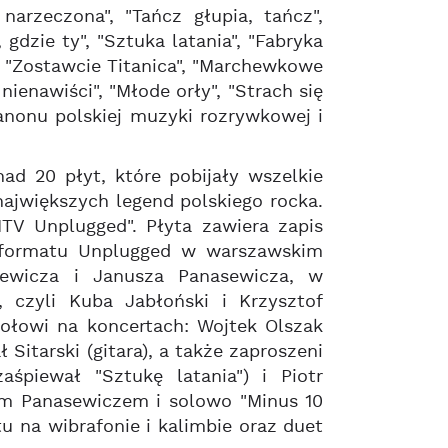
narzeczona", "Tańcz głupia, tańcz",
gdzie ty", "Sztuka latania", "Fabryka
, "Zostawcie Titanica", "Marchewkowe
nienawiści", "Młode orły", "Strach się
anonu polskiej muzyki rozrywkowej i
ad 20 płyt, które pobijały wszelkie
największych legend polskiego rocka.
V Unplugged". Płyta zawiera zapis
 formatu Unplugged w warszawskim
sewicza i Janusza Panasewicza, w
, czyli Kuba Jabłoński i Krzysztof
połowi na koncertach: Wojtek Olszak
 Sitarski (gitara), a także zaproszeni
aśpiewał "Sztukę latania") i Piotr
em Panasewiczem i solowo "Minus 10
tu na wibrafonie i kalimbie oraz duet