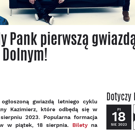
dy Pank pierwszą gwiazd
 Dolnym!
Dotyczy 
 ogłoszoną gwiazdą letniego cyklu
y Kazimierz, które odbędą się w
PI
18
ierpniu 2023. Popularna formacja
w w piątek, 18 sierpnia.
Bilety
na
SIE 2023