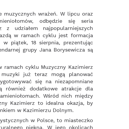
łne muzycznych wrażeń. W lipcu oraz
mieniołomów, odbędzie się seria
 z udziałem najpopularniejszych
iazdą w ramach cyklu jest formacja
w piątek, 18 sierpnia, prezentując
gendarnej grupy Jana Borysewicza są
 w ramach cyklu Muzyczny Kazimierz
i muzyki już teraz mogą planować
zygotowywać się na niezapomniane
ą również dodatkowe atrakcje dla
Kamieniołomach. Wśród nich między
zny Kazimierz to idealna okazja, by
ynkiem w Kazimierzu Dolnym.
urystycznych w Polsce, to miasteczko
turalnego piękna. W jego okolicach