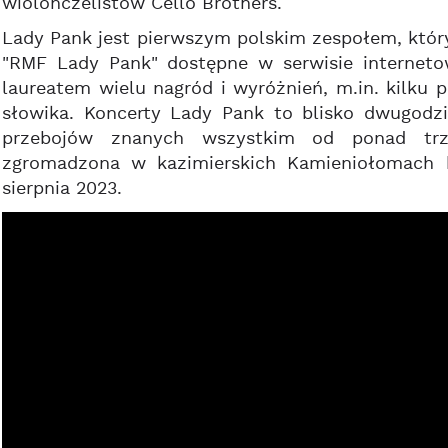
wiolonczelistów Cello Brothers.
Lady Pank jest pierwszym polskim zespołem, który
"RMF Lady Pank" dostępne w serwisie interneto
laureatem wielu nagród i wyróżnień, m.in. kilku
słowika. Koncerty Lady Pank to blisko dwugodz
przebojów znanych wszystkim od ponad trz
zgromadzona w kazimierskich Kamieniołomach b
sierpnia 2023.