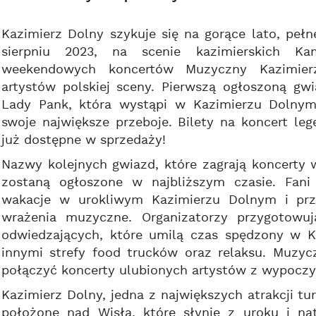
Kazimierz Dolny szykuje się na gorące lato, pe
sierpniu 2023, na scenie kazimierskich Ka
weekendowych koncertów Muzyczny Kazimierz
artystów polskiej sceny. Pierwszą ogłoszoną gw
Lady Pank, która wystąpi w Kazimierzu Dolnym 
swoje największe przeboje. Bilety na koncert le
już dostępne w sprzedaży!
Nazwy kolejnych gwiazd, które zagrają koncerty
zostaną ogłoszone w najbliższym czasie. Fan
wakacje w urokliwym Kazimierzu Dolnym i pr
wrażenia muzyczne. Organizatorzy przygotowuj
odwiedzających, które umilą czas spędzony w 
innymi strefy food trucków oraz relaksu. Muzyc
połączyć koncerty ulubionych artystów z wypocz
Kazimierz Dolny, jedna z największych atrakcji t
położone nad Wisłą, które słynie z uroku i na