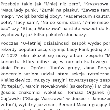
Przeboje takie jak "Mniej niż zero", "Kryzysowa 
"Mała lady punk", "Zamki na piasku", "Zawsze tam, 
małp", "Wciąż bardziej obcy", "Vademecum skauta"
pole", "Tacy sami", "Na co komu dziś", "7-me niebo 
bać" czy "Stacja Warszawa" na stałe wszedł do k
wychowały już kilka pokoleń słuchaczy.
Podczas 40-letniej działalności zespół wydał pon
rekordy popularności, czyniąc Lady Pank jedną z 
W 2022 roku ukazał się nowy album zespołu "MT
koncertu, który odbył się w ramach kultowego
kinie Relax. Oprócz filarów grupy, Jana Bory
koncercie wzięła udział stała sekcja rytmiczna
Kieliszkiewicz, muzycy sesyjni towarzyszący zes
(fortepian), Marcin Nowakowski (saksofony) i Michał
goście: znakomici wokaliści Tomasz Organek (z
Cugowski ("Stacja Warszawa" w duecie z Janusz
w Rio"), wybitny jazzman, Bernard Maseli grający 