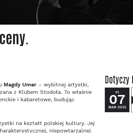
sceny.
Dotyczy 
iu
Magdy Umer
– wybitnej artystki,
ązana z Klubem Stodoła. To właśnie
PI
07
enckie i kabaretowe, budując
MAR 2025
tki na kształt polskiej kultury. Jej
charakterystycznej, niepowtarzalnej