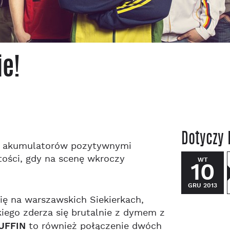
ie!
Dotyczy 
ie akumulatorów pozytywnymi
tości, gdy na scenę wkroczy
WT
10
GRU 2013
 się na warszawskich Siekierkach,
iego zderza się brutalnie z dymem z
UFFIN
to również połączenie dwóch