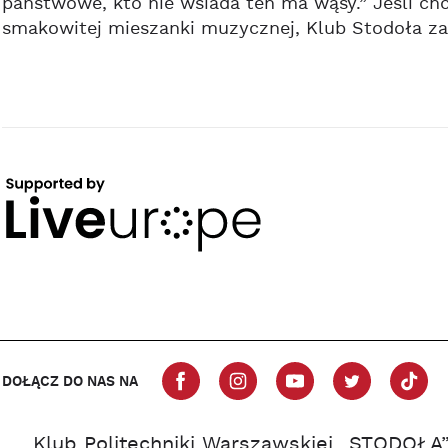
państwowe, kto nie wsiada ten ma wąsy.” Jeśli ch
smakowitej mieszanki muzycznej, Klub Stodoła zap
DOŁĄCZ DO NAS NA
Klub Politechniki Warszawskiej „STODOŁA