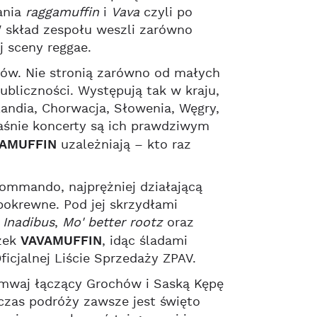
ania
raggamuffin
i
Vava
czyli po
W skład zespołu weszli zarówno
j sceny reggae.
ów. Nie stronią zarówno od małych
publiczności. Występują tak w kraju,
nlandia, Chorwacja, Słowenia, Węgry,
właśnie koncerty są ich prawdziwym
AMUFFIN
uzależniają – kto raz
Kommando, najprężniej działającą
pokrewne. Pod jej skrzydłami
,
Inadibus
,
Mo' better rootz
oraz
żek
VAVAMUFFIN
, idąc śladami
ficjalnej Liście Sprzedaży ZPAV.
mwaj łączący Grochów i Saską Kępę
dczas podróży zawsze jest święto