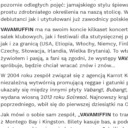
pozornie odległych pojęć: jamajskiego stylu śpiew
prostu zdrobniałego określenia na naszą stolicę. 
debiutanci jak i utytułowani już zawodnicy polskie
VAVAMUFFIN
ma na swoim koncie kilkaset koncert
salek klubowych, jak i festiwali dla stutysięcznej 
jak i za granicą (USA, Etiopia, Włochy, Niemcy, Fi
Czechy, Słowacja, Irlandia, Wielka Brytania). To 
żywiołem i pasją, a fani są zgodni, że występy
VAV
spróbuje, będzie chciał wracać znów i znów...
W 2004 roku zespół związał się z agencją Karrot 
niezależną wytwórnią promującą reggae i gatunki 
ukazały się między innymi płyty
Vabang!
,
Bubang!
wydana wiosną 2
013 roku Solresol.
Najnowszy krą
poprzedniego, wbił się do pierwszej dziesiątki na O
Jak mówi o sobie sam zespół, „
VAVAMIFFIN
to tra
z Montego Bay i Kingston. Bilety kasuje bas, a po