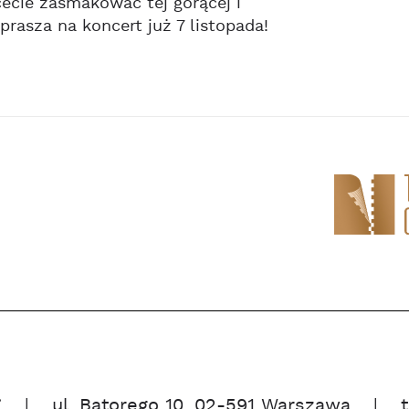
cecie zasmakować tej gorącej i
rasza na koncert już 7 listopada!
”
ul. Batorego 10, 02-591 Warszawa