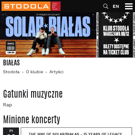
EN
BIAŁAS
Stodoła
O klubie
Artyści
Gatunki muzyczne
Rap
Minione koncerty
PI
THE WAY OF SOLAR/BIAŁAS - 15 YEARS OF LEGACY