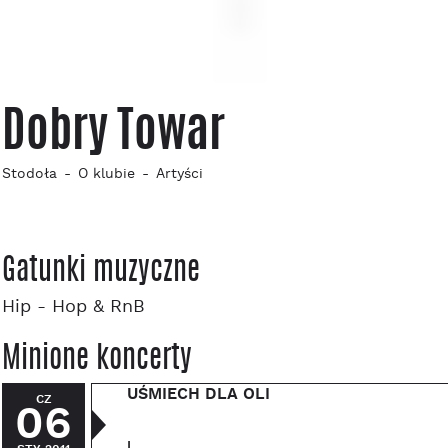
Dobry Towar
Stodoła
O klubie
Artyści
Gatunki muzyczne
Hip - Hop & RnB
Minione koncerty
UŚMIECH DLA OLI
CZ
06
|