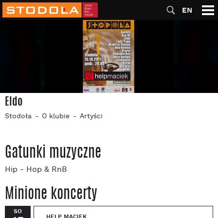
EN
Eldo
Stodoła
O klubie
Artyści
Gatunki muzyczne
Hip - Hop & RnB
Minione koncerty
SO
HELP MACIEK