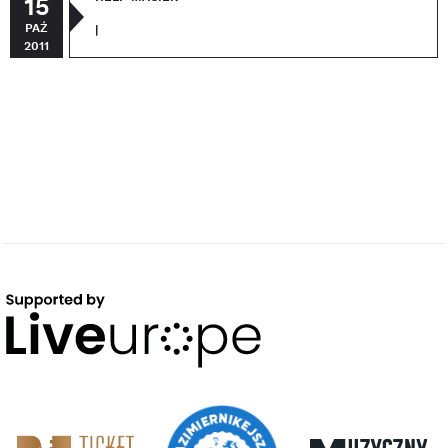
15
PAŹ
|
2011