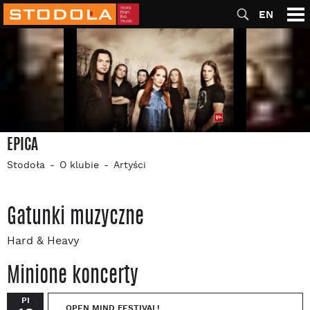
EN
EPICA
Stodoła
O klubie
Artyści
Gatunki muzyczne
Hard & Heavy
Minione koncerty
PI
OPEN MIND FESTIVAL!