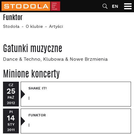
EN
Funktor
Stodoła
O klubie
Artyści
Gatunki muzyczne
Dance & Techno, Klubowa & Nowe Brzmienia
Minione koncerty
CZ
SHAKE IT!
25
PAŹ
|
2012
PI
FUNKTOR
14
STY
|
2011