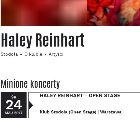
Haley Reinhart
Stodoła
O klubie
Artyści
Minione koncerty
HALEY REINHART - OPEN STAGE
ŚR
24
Klub Stodoła (Open Stage) | Warszawa
MAJ 2017