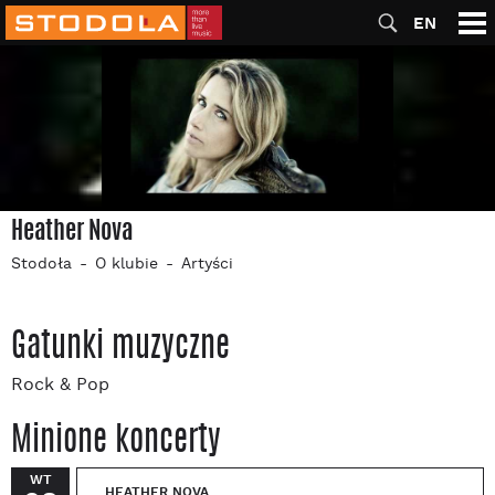
EN
Heather Nova
Stodoła
O klubie
Artyści
Gatunki muzyczne
Rock & Pop
Minione koncerty
WT
HEATHER NOVA