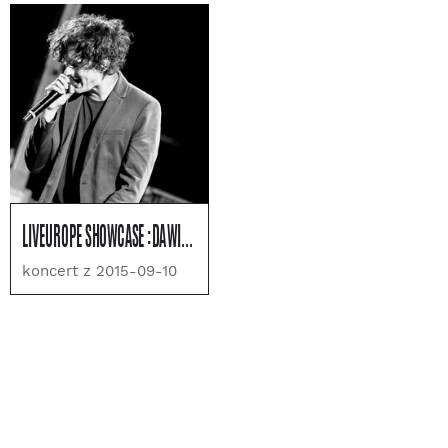
LIVEUROPE SHOWCASE :DAWID PODSIADŁO, OLY., STEAMING SATELLITE I INNI
koncert z 2015-09-10