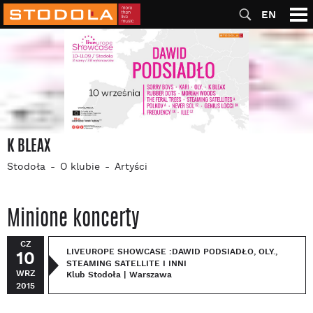
EN
K BLEAX
Stodoła
O klubie
Artyści
Minione koncerty
CZ
LIVEUROPE SHOWCASE :DAWID PODSIADŁO, OLY.,
10
STEAMING SATELLITE I INNI
WRZ
Klub Stodoła | Warszawa
2015