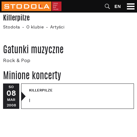
EN
Killerpilze
Stodoła
O klubie
Artyści
Gatunki muzyczne
Rock & Pop
Minione koncerty
SO
KILLERPILZE
08
MAR
|
2008