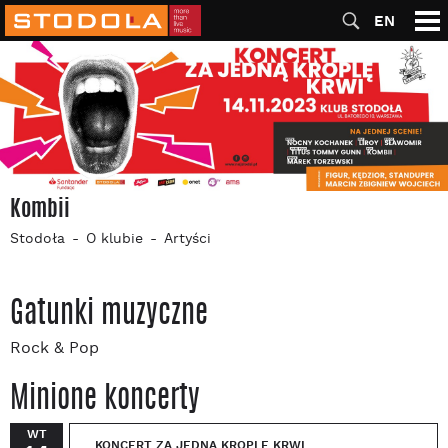
EN
Kombii
Stodoła
O klubie
Artyści
Gatunki muzyczne
Rock & Pop
Minione koncerty
WT
KONCERT ZA JEDNĄ KROPLĘ KRWI