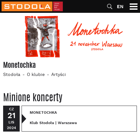
EN
Monetochka
Stodoła
O klubie
Artyści
Minione koncerty
CZ
MONETOCHKA
21
LIS
Klub Stodoła | Warszawa
2024