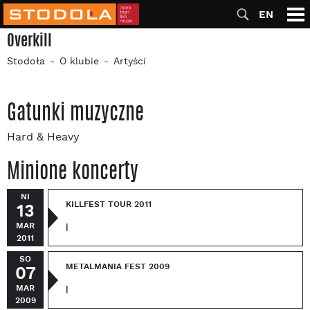
EN
Overkill
Stodoła
O klubie
Artyści
Gatunki muzyczne
Hard & Heavy
Minione koncerty
NI
KILLFEST TOUR 2011
13
MAR
|
2011
SO
METALMANIA FEST 2009
07
MAR
|
2009