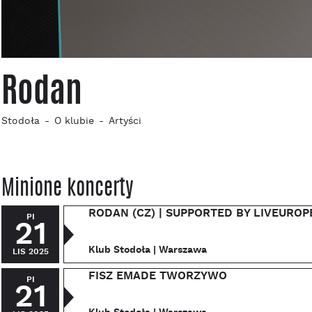
Rodan
Stodoła
O klubie
Artyści
Minione koncerty
RODAN (CZ) | SUPPORTED BY LIVEUROP
PI
21
Klub Stodoła | Warszawa
LIS 2025
FISZ EMADE TWORZYWO
PI
21