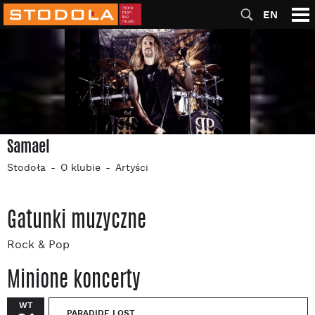
EN
Samael
Stodoła
O klubie
Artyści
Gatunki muzyczne
Rock & Pop
Minione koncerty
WT
PARADIDE LOST