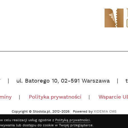
”
ul. Batorego 10, 02-591 Warszawa
miny
Polityka prywatności
Wsparcie U
Copyright © Stodola.pl. 2012-2026 Powered by
XIDEMIA CMS
w celu realizacji usług zgodnie z
Polityką prywatności
.
owywania lub dostępu do cookie w Twojej przeglądarce.