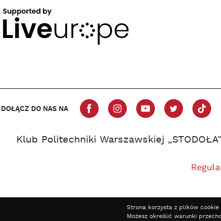
DOŁĄCZ DO NAS NA
Klub Politechniki Warszawskiej „STODOŁA
Regula
Strona korzysta z plików cookie 
Możesz określić warunki przech