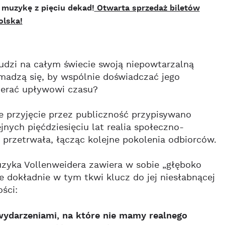
 muzykę z pięciu dekad!
Otwarta sprzedaż biletów
olska!
udzi na całym świecie swoją niepowtarzalną
madzą się, by wspólnie doświadczać jego
pierać upływowi czasu?
ne przyjęcie przez publiczność przypisywano
nych pięćdziesięciu lat realia społeczno-
przetrwała, łącząc kolejne pokolenia odbiorców.
zyka Vollenweidera zawiera w sobie „głęboko
 dokładnie w tym tkwi klucz do jej niesłabnącej
ści:
wydarzeniami, na które nie mamy realnego