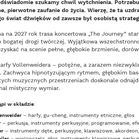
dświadomie szukamy chwil wytchnienia. Potrzebuj
e, pierwotne zaufanie do życia. Wierzę, że ta uzdr
o świat dźwięków od zawsze był osobistą strategi
 na 2027 rok trasa koncertowa „The Journey” stan
 bogatej drogi twórczej. Wyjątkowa wszechstronn
zyskać na scenie pełne, głębokie brzmienie, dorów
arfy Vollenweidera – potężne, a zarazem niezwykle
 Zachwyca hipnotyzującym rytmem, głębokim basem,
tych muzycznych przestrzeniach doskonale odnajdu
mal mistyczny wymiar.
pi w składzie
:
lenweider
– harfy, gu-cheng, instrumenty etniczne, głos
r
– perkusja, instrumenty perkusyjne, programowanie, ef
er
– instrumenty dęte, perkusyjne, klawiszowe, akordeon,
iler