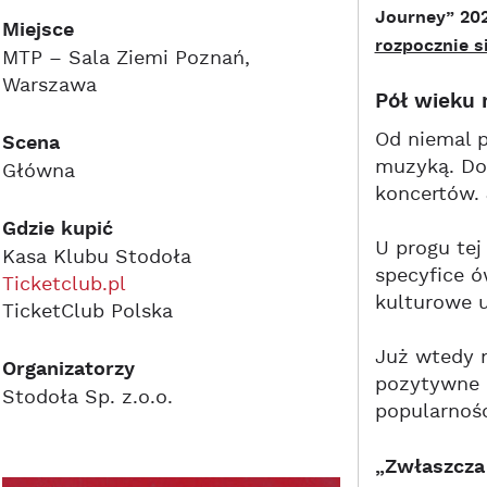
Journey” 202
Miejsce
rozpocznie s
MTP – Sala Ziemi Poznań,
Warszawa
Pół wieku
Od niemal p
Scena
muzyką. Do 
Główna
koncertów. 
Gdzie kupić
U progu tej
Kasa Klubu Stodoła
specyfice ó
Ticketclub.pl
kulturowe u
TicketClub Polska
Już wtedy 
Organizatorzy
pozytywne o
Stodoła Sp. z.o.o.
popularnośc
„Zwłaszcza