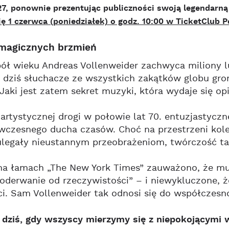
7, ponownie prezentując publiczności swoją legendarną
ię 1 czerwca (poniedziałek) o godz. 10:00 w TicketClub P
 magicznych brzmień
ół wieku Andreas Vollenweider zachwyca miliony l
dziś słuchacze ze wszystkich zakątków globu gro
Jaki jest zatem sekret muzyki, która wydaje się o
 artystycznej drogi w połowie lat 70. entuzjastycz
wczesnego ducha czasów. Choć na przestrzeni kolej
legały nieustannym przeobrażeniom, twórczość ta 
na łamach „The New York Times” zauważono, że mu
derwanie od rzeczywistości” – i niewykluczone, że
i. Sam Vollenweider tak odnosi się do współczesno
 dziś, gdy wszyscy mierzymy się z niepokojącymi 