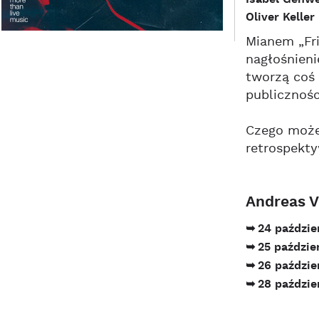
Oliver Keller
Mianem „Fri
nagłośnieni
tworzą coś 
publicznośc
Czego możem
retrospekty
Andreas V
24 paździe
➥
25 paździe
➥
26 paździ
➥
28 paździe
➥