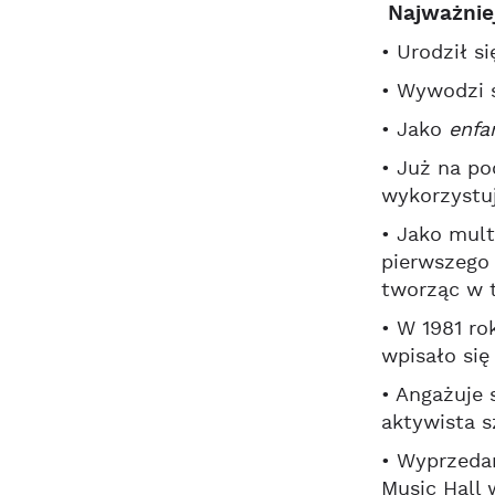
Najważnie
• Urodził s
• Wywodzi s
• Jako
enfan
• Już na po
wykorzystuj
• Jako mult
pierwszego
tworząc w t
• W 1981 ro
wpisało si
• Angażuje 
aktywista s
• Wyprzedan
Music Hall 