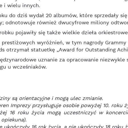
 i wielu innych.
oku do dziś wydał 20 albumów, które sprzedały si
y; odnotowuje również dwucyfrowe miliony odtwo
robku pojawiły się także wielkie dzieła orkiestrowe
 prestiżowych wyróżnień, w tym nagrody Grammy 
s otrzymał statuetkę „Award for Outstanding Achi
ędzynarodowe uznanie za opracowanie niezwykle sk
gu u wcześniaków.
iny są orientacyjne i mogą ulec zmianie.
ren Imprezy przysługuje osobie powyżej 10. roku ży
żej 16 roku życia mogą uczestniczyć w koncerci
 opiekuna).
e ukończyły 16 rok życia, a nie ukończyły 18 roku