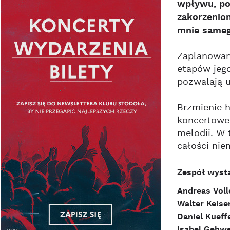
wpływu, po
zakorzenion
mnie sameg
Zaplanowana
etapów jego
pozwalają u
Brzmienie h
koncertowe.
melodii. W 
całości nie
Zespół wystą
Andreas Vol
Walter Keise
Daniel Kueff
Isabel Gehwe