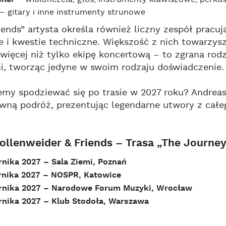
–
wiolonczela, głos, instrumenty klawiszowe, perkus
–
gitary i inne instrumenty strunowe
ends” artysta określa również liczny zespół pracuj
e i kwestie techniczne. Większość z nich towarzy
więcej niż tylko ekipę koncertową – to zgrana rodz
i, tworząc jedyne w swoim rodzaju doświadczenie.
y spodziewać się po trasie w 2027 roku? Andreas i
wną podróż, prezentując legendarne utwory z całeg
ollenweider & Friends – Trasa „The Journey
rnika 2027 – Sala Ziemi, Poznań
rnika 2027 – NOSPR, Katowice
ernika 2027 – Narodowe Forum Muzyki, Wrocław
rnika 2027 – Klub Stodoła, Warszawa