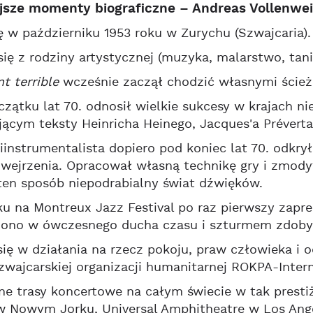
jsze momenty biograficzne – Andreas Vollenwei
ię w październiku 1953 roku w Zurychu (Szwajcaria).
ię z rodziny artystycznej (muzyka, malarstwo, tanie
t terrible
wcześnie zaczął chodzić własnymi ścieżk
czątku lat 70. odnosił wielkie sukcesy w krajach n
ącym teksty Heinricha Heinego, Jacques'a Préverta,
iinstrumentalista dopiero pod koniec lat 70. odkrył
 wejrzenia. Opracował własną technikę gry i zmod
en sposób niepodrabialny świat dźwięków.
ku na Montreux Jazz Festival po raz pierwszy zapr
ę ono w ówczesnego ducha czasu i szturmem zdobył
się w działania na rzecz pokoju, praw człowieka i 
zwajcarskiej organizacji humanitarnej ROKPA-Intern
e trasy koncertowe na całym świecie w tak prestiż
w Nowym Jorku, Universal Amphitheatre w Los Ang