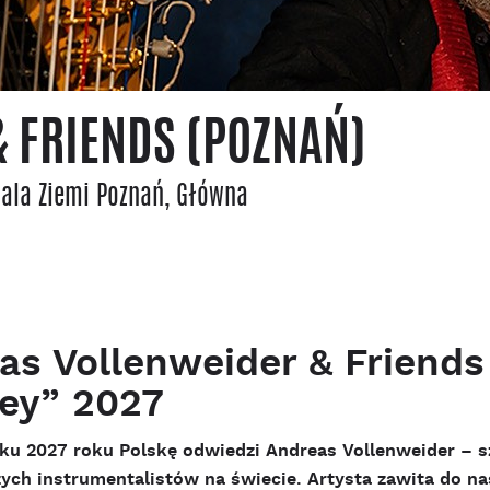
 FRIENDS (POZNAŃ)
Sala Ziemi Poznań
, Główna
as Vollenweider & Friends
ey” 2027
ku 2027 roku Polskę odwiedzi Andreas Vollenweider – sz
zych instrumentalistów na świecie. Artysta zawita do n