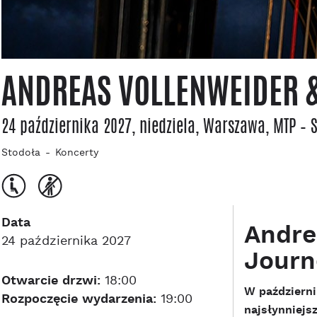
ANDREAS VOLLENWEIDER &
24 października 2027, niedziela
, Warszawa
, MTP – 
Stodoła
Koncerty
Data
Andre
24 października 2027
Journ
Otwarcie drzwi:
18:00
W październi
Rozpoczęcie wydarzenia:
19:00
najsłynniejs