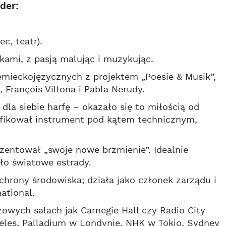
der:
c, teatr).
ami, z pasją malując i muzykując.
iemieckojęzycznych z projektem „Poesie & Musik”,
 François Villona i Pabla Nerudy.
 dla siebie harfę – okazało się to miłością od
yfikował instrument pod kątem technicznym,
ezentował „swoje nowe brzmienie”. Idealnie
o światowe estrady.
ochrony środowiska; działa jako członek zarządu i
ational.
owych salach jak Carnegie Hall czy Radio City
eles, Palladium w Londynie, NHK w Tokio, Sydney