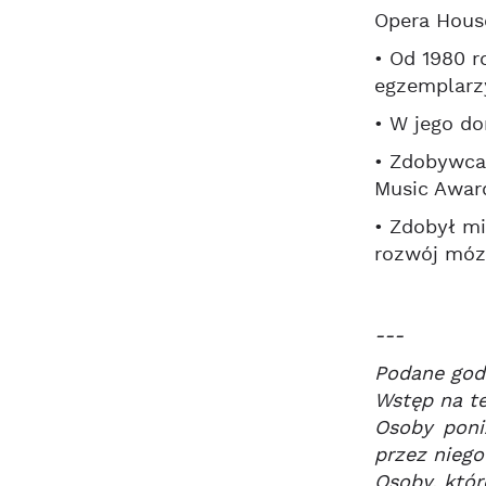
Opera House
• Od 1980 r
egzemplarz
• W jego do
• Zdobywca
Music Award
• Zdobył mi
rozwój móz
---
Podane godz
Wstęp na te
Osoby poni
przez niego
Osoby, któr