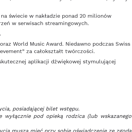
ę na świecie w nakładzie ponad 20 milionów
rzeń w serwisach streamingowych.
.
oraz World Music Award. Niedawno podczas Swiss
evement” za całokształt twórczości.
utecznej aplikacji dźwiękowej stymulującej
cia, posiadającej bilet wstępu.
e wyłącznie pod opieką rodzica (lub wskazanego
 życia muszą mieć przy sobie oświadczenie ze zgodą