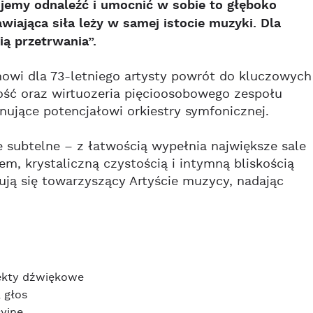
emy odnaleźć i umocnić w sobie to głęboko
awiająca siła leży w samej istocie muzyki. Dla
ą przetrwania”.
owi dla 73-letniego artysty powrót do kluczowych
ość oraz wirtuozeria pięcioosobowego zespołu
nujące potencjałowi orkiestry symfonicznej.
 subtelne – z łatwością wypełnia największe sale
 krystaliczną czystością i intymną bliskością
ją się towarzyszący Artyście muzycy, nadając
ekty
dźwiękowe
 głos