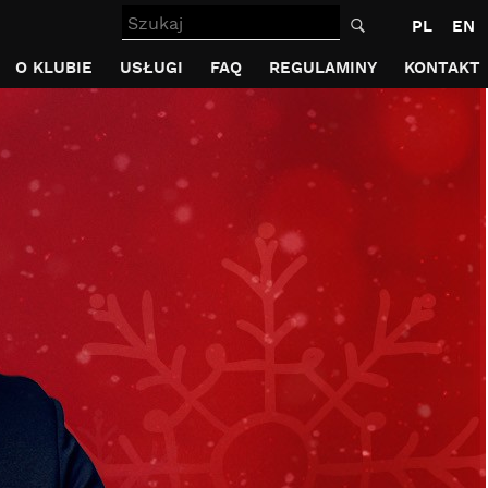
Szukaj
PL
EN
O KLUBIE
USŁUGI
FAQ
REGULAMINY
KONTAKT