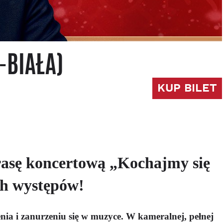
-BIAŁA)
KUP BILET
rasę koncertową „Kochajmy się
ch występów!
nia i zanurzeniu się w muzyce. W kameralnej, pełnej