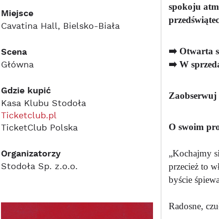
spokoju atmo
Miejsce
przedświąte
Cavatina Hall, Bielsko-Biała
➡️
Otwarta s
Scena
Główna
➡️
W sprzed
Gdzie kupić
Zaobserwuj 
Kasa Klubu Stodoła
Ticketclub.pl
O swoim pro
TicketClub Polska
Organizatorzy
„Kochajmy si
Stodoła Sp. z.o.o.
przecież to w
byście śpiewa
Radosne, czu