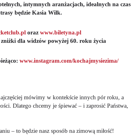
telnych, intymnych aranżacjach, idealnych na czas
trasy będzie Kasia Wilk.
ketclub.pl
oraz
www.biletyna.pl
 zniżki dla widzów powy
ż
ej 60. roku
ż
ycia
bieżąco:
www.instagram.com/kochajmysiezima/
najczęściej mówimy w kontekście innych pór roku, a
łości. Dlatego chcemy je śpiewać – i zaprosić Państwa,
iu – to będzie nasz sposób na zimową miłość!