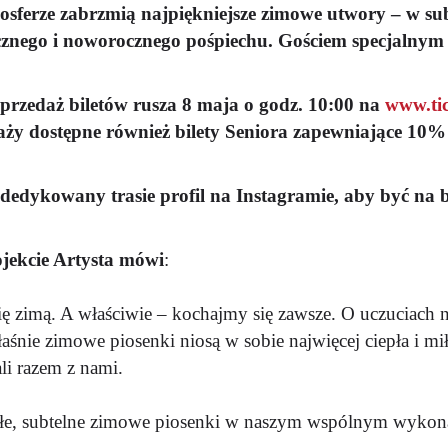
sferze zabrzmią najpiękniejsze zimowe utwory – w sub
cznego i noworocznego pośpiechu. Gościem specjalnym 
przedaż biletów rusza 8 maja o godz. 10:00 na
www.tic
a
ż
y dost
ę
pne równie
ż
bilety Seniora zapewniające 10%
dedykowany trasie profil na Instagramie, aby być na 
jekcie Artysta mówi
:
ę zimą. A właściwie – kochajmy się zawsze. O uczuciach 
łaśnie zimowe piosenki niosą w sobie najwięcej ciepła i mi
li razem z nami.
łe, subtelne zimowe piosenki w naszym wspólnym wykonan