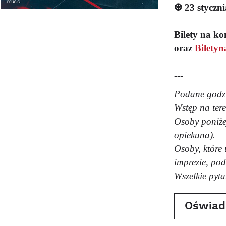
❆
23 styczn
Bilety na k
oraz
Biletyn
---
Podane godzi
Wstęp na tere
Osoby poniże
opiekuna).
Osoby, które 
imprezie, po
Wszelkie pyt
Oświad