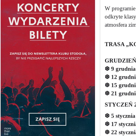
W programie 
odkryte klas
atmosfera zi
TRASA „K
GRUDZIEŃ 
❆
9 grudnia
❆
12 grudni
❆
15 grudnia
❆
21 grudni
STYCZEŃ 2
❆
5 stycznia
❆
17 styczn
❆
22 styczn