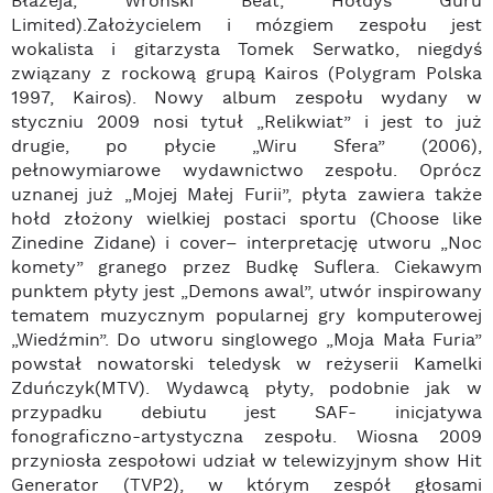
Błażeja, Wroński Beat, Hołdys Guru
Limited).Założycielem i mózgiem zespołu jest
wokalista i gitarzysta Tomek Serwatko, niegdyś
związany z rockową grupą Kairos (Polygram Polska
1997, Kairos). Nowy album zespołu wydany w
styczniu 2009 nosi tytuł „Relikwiat” i jest to już
drugie, po płycie „Wiru Sfera” (2006),
pełnowymiarowe wydawnictwo zespołu. Oprócz
uznanej już „Mojej Małej Furii”, płyta zawiera także
hołd złożony wielkiej postaci sportu (Choose like
Zinedine Zidane) i cover– interpretację utworu „Noc
komety” granego przez Budkę Suflera. Ciekawym
punktem płyty jest „Demons awal”, utwór inspirowany
tematem muzycznym popularnej gry komputerowej
„Wiedźmin”. Do utworu singlowego „Moja Mała Furia”
powstał nowatorski teledysk w reżyserii Kamelki
Zduńczyk(MTV). Wydawcą płyty, podobnie jak w
przypadku debiutu jest SAF- inicjatywa
fonograficzno-artystyczna zespołu. Wiosna 2009
przyniosła zespołowi udział w telewizyjnym show Hit
Generator (TVP2), w którym zespół głosami