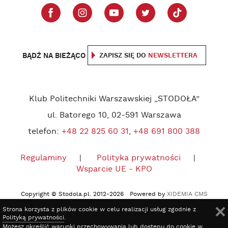
BĄDŹ NA BIEŻĄCO
ZAPISZ SIĘ DO
NEWSLETTERA
Klub Politechniki Warszawskiej „STODOŁA”
ul. Batorego 10, 02-591 Warszawa
telefon:
+48 22 825 60 31
,
+48 691 800 388
Regulaminy
Polityka prywatności
Wsparcie UE - KPO
Copyright © Stodola.pl. 2012-2026 Powered by
XIDEMIA CMS
Strona korzysta z plików cookie w celu realizacji usług zgodnie z
Polityką prywatności
.
Możesz określić warunki przechowywania lub dostępu do cookie w