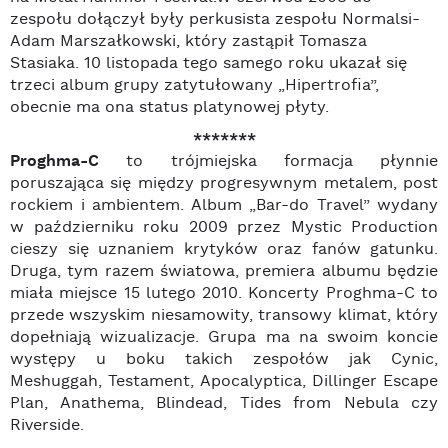
zespołu dołączył były perkusista zespołu Normalsi-
Adam Marszałkowski, który zastąpił Tomasza
Stasiaka. 10 listopada tego samego roku ukazał się
trzeci album grupy zatytułowany „Hipertrofia”,
obecnie ma ona status platynowej płyty.
*******
Proghma-C
to trójmiejska formacja płynnie
poruszająca się między progresywnym metalem, post
rockiem i ambientem. Album „Bar-do Travel” wydany
w październiku roku 2009 przez Mystic Production
cieszy się uznaniem krytyków oraz fanów gatunku.
Druga, tym razem światowa, premiera albumu będzie
miała miejsce 15 lutego 2010. Koncerty Proghma-C to
przede wszyskim niesamowity, transowy klimat, który
dopełniają wizualizacje. Grupa ma na swoim koncie
występy u boku takich zespołów jak Cynic,
Meshuggah, Testament, Apocalyptica, Dillinger Escape
Plan, Anathema, Blindead, Tides from Nebula czy
Riverside.