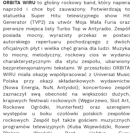
ORBITA WIRU
to głośny rockowy band, który napiera
naprzód i chce być zauważony. Potwierdzają to
statuetka Super Hitu telewizyjnego show Hit
Generator (TVP2) za utwór Moja Mała Furia oraz
pierwsze miejsca listy Turbo Top w Antyradio. Zespół
posiada mocny, wyrazisty przekaz w postaci
autorskiego repertuaru pochodzącego z dwóch
oficjalnych płyt i wielka chęć grania dla ludzi. Muzyka
to mocny, melodyczny, rockowy cios w wydaniu
charakterystycznym dla stylu zespołu, ubarwiony
bezpretensjonalnymi tekstami. W przeszłości ORBITA
WIRU miała okazję współpracować z Universal Music
Polska przy okazji składankowych wydawnictw
(Nowa Energia, NuN, Antyidol); koncertowo zespół
zaznaczył swą obecność na większości dużych,
krajowych festiwali rockowych (Węgorzewo, Slot Art,
Rockowe Ogródki, Hunterfest) oraz szeregiem
występów u boku czołówki polskich zespołów
rockowych. Zespół był także gościem muzycznych
programów telewizyjnych (Kuba Wojewódzki, Rower