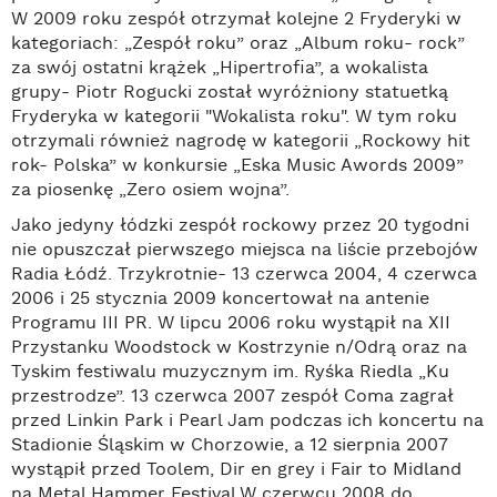
W 2009 roku zespół otrzymał kolejne 2 Fryderyki w
kategoriach: „Zespół roku” oraz „Album roku- rock”
za swój ostatni krążek „Hipertrofia”, a wokalista
grupy- Piotr Rogucki został wyróżniony statuetką
Fryderyka w kategorii "Wokalista roku". W tym roku
otrzymali również nagrodę w kategorii „Rockowy hit
rok- Polska” w konkursie „Eska Music Awords 2009”
za piosenkę „Zero osiem wojna”.
Jako jedyny łódzki zespół rockowy przez 20 tygodni
nie opuszczał pierwszego miejsca na liście przebojów
Radia Łódź. Trzykrotnie- 13 czerwca 2004, 4 czerwca
2006 i 25 stycznia 2009 koncertował na antenie
Programu III PR. W lipcu 2006 roku wystąpił na XII
Przystanku Woodstock w Kostrzynie n/Odrą oraz na
Tyskim festiwalu muzycznym im. Ryśka Riedla „Ku
przestrodze”. 13 czerwca 2007 zespół Coma zagrał
przed Linkin Park i Pearl Jam podczas ich koncertu na
Stadionie Śląskim w Chorzowie, a 12 sierpnia 2007
wystąpił przed Toolem, Dir en grey i Fair to Midland
na Metal Hammer Festival.W czerwcu 2008 do