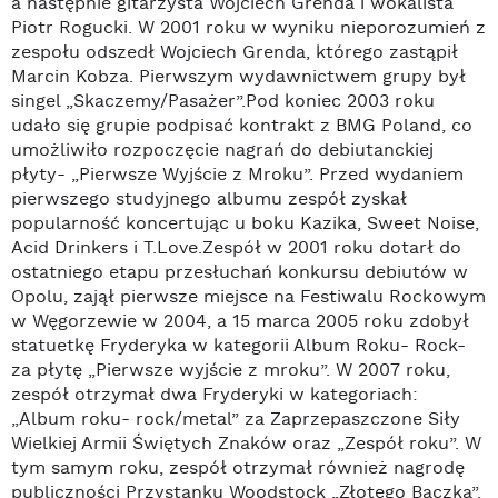
a następnie gitarzysta Wojciech Grenda i wokalista
Piotr Rogucki. W 2001 roku w wyniku nieporozumień z
zespołu odszedł Wojciech Grenda, którego zastąpił
Marcin Kobza. Pierwszym wydawnictwem grupy był
singel „Skaczemy/Pasażer”.Pod koniec 2003 roku
udało się grupie podpisać kontrakt z BMG Poland, co
umożliwiło rozpoczęcie nagrań do debiutanckiej
płyty- „Pierwsze Wyjście z Mroku”. Przed wydaniem
pierwszego studyjnego albumu zespół zyskał
popularność koncertując u boku Kazika, Sweet Noise,
Acid Drinkers i T.Love.Zespół w 2001 roku dotarł do
ostatniego etapu przesłuchań konkursu debiutów w
Opolu, zajął pierwsze miejsce na Festiwalu Rockowym
w Węgorzewie w 2004, a 15 marca 2005 roku zdobył
statuetkę Fryderyka w kategorii Album Roku- Rock-
za płytę „Pierwsze wyjście z mroku”. W 2007 roku,
zespół otrzymał dwa Fryderyki w kategoriach:
„Album roku- rock/metal” za Zaprzepaszczone Siły
Wielkiej Armii Świętych Znaków oraz „Zespół roku”. W
tym samym roku, zespół otrzymał również nagrodę
publiczności Przystanku Woodstock „Złotego Bączka”.