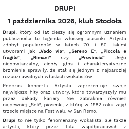
DRUPI
1 października 2026, klub Stodoła
Drupi
, który od lat cieszy się ogromnym uznaniem
publiczności to legenda włoskiej piosenki. Artysta
zdobył popularność w latach 70. i 80. takimi
utworami jak
„Vado via”
,
„Sereno E”
,
„Piccola e
fragile”
,
„Rimani”
czy
„Provincia”
. Jego
niepowtarzalny, ciepły głos i charakterystyczne
brzmienie sprawiły, że stał się jednym z najbardziej
rozpoznawalnych włoskich wokalistów.
Podczas koncertu Artysta zaprezentuje swoje
największe hity oraz utwory, które towarzyszyły mu
przez dekady kariery. Nie zabraknie również
najpewniej „Soli”, piosenki, z którą w 1982 roku zajął
trzecie miejsce na Festiwalu w San Remo.
Drupi
to nie tylko fenomenalny wokalista, ale także
artysta, który przez lata współpracował z