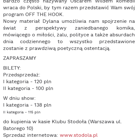
bardzo często nazywany Oscarem Wildem komedii
wraca do Polski, by tym razem przedstawić Wam swój
program OFF THE HOOK.
Nowy materiał Dylana umożliwia nam spojrzenie na
świat z perspektywy zaniedbanego komika,
mówiącego o miłości, żalu, polityce a także absurdach
dnia codziennego to wszystko przedstawione
zostanie z prawdziwą poetyczną ostentacją.
ZAPRASZAMY
BILETY:
Przedsprzedaż:
I kategoria - 120 pln
II kategoria - 100 pln
W dniu show:
I kategoria - 138 pln
II kategoria - 115 pln
do kupienia w kasie Klubu Stodoła (Warszawa ul.
Batorego 10)
Sprzedaż internetowa:
www.stodola.pl