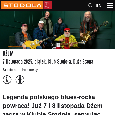
EN
DŻEM
7 listopada 2025, piątek
, Klub Stodoła
, Duża Scena
Stodoła
Koncerty
Legenda polskiego blues-rocka
powraca! Już 7 i 8 listopada Dżem
zagra w Klubie Stodoła, serwując