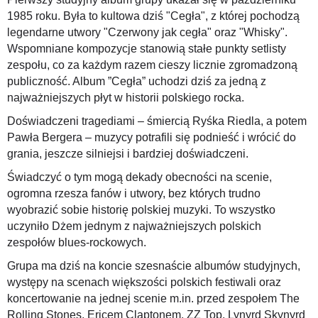
1985 roku. Była to kultowa dziś "Cegła", z której pochodzą
legendarne utwory "Czerwony jak cegła" oraz "Whisky".
Wspomniane kompozycje stanowią stałe punkty setlisty
zespołu, co za każdym razem cieszy licznie zgromadzoną
publiczność. Album ”Cegła” uchodzi dziś za jedną z
najważniejszych płyt w historii polskiego rocka.
Doświadczeni tragediami – śmiercią Ryśka Riedla, a potem
Pawła Bergera – muzycy potrafili się podnieść i wrócić do
grania, jeszcze silniejsi i bardziej doświadczeni.
Świadczyć o tym mogą dekady obecności na scenie,
ogromna rzesza fanów i utwory, bez których trudno
wyobrazić sobie historię polskiej muzyki. To wszystko
uczyniło Dżem jednym z najważniejszych polskich
zespołów blues-rockowych.
Grupa ma dziś na koncie szesnaście albumów studyjnych,
występy na scenach większości polskich festiwali oraz
koncertowanie na jednej scenie m.in. przed zespołem The
Rolling Stones, Ericem Claptonem, ZZ Top, Lynyrd Skynyrd