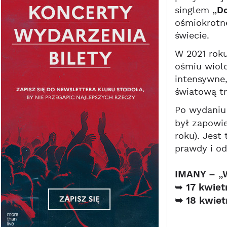
singlem
„Do
ośmiokrotne
świecie.
W 2021 rok
ośmiu wiol
intensywne,
światową t
Po wydani
był zapowi
roku). Jest
prawdy i od
IMANY – 
➥
17 kwiet
➥
18 kwiet