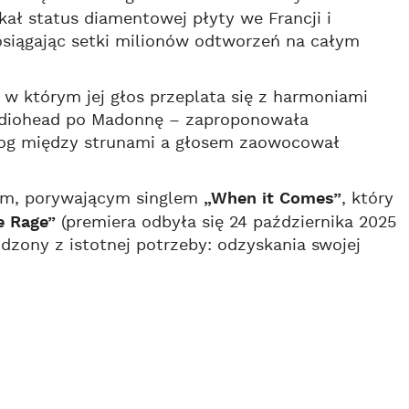
skał status diamentowej płyty we Francji i
osiągając setki milionów odtworzeń na całym
w którym jej głos przeplata się z harmoniami
adiohead po Madonnę – zaproponowała
alog między strunami a głosem zaowocował
m, porywającym singlem
„When it Comes”
, który
 Rage”
(premiera odbyła się 24 października 2025
odzony z istotnej potrzeby: odzyskania swojej