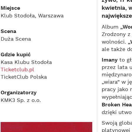
żywo, 17 k
Miejsce
kwietnia, 
Klub Stodoła, Warszawa
największe
Album
„Wo
Scena
Zrodzony z 
Duża Scena
wolności.
„
ale także d
Gdzie kupić
Imany
to gł
Kasa Klubu Stodoła
przez lata 
Ticketclub.pl
międzynarod
TicketClub Polska
„wiara” w j
pracy jako
Organizatorzy
wypełniając
KMK3 Sp. z o.o.
Broken Hea
dzięki utw
Swoją glob
platynowej 