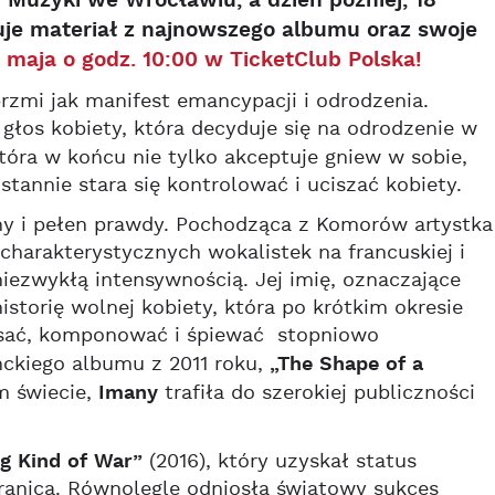
Muzyki we Wrocławiu, a dzień później, 18
uje materiał z najnowszego albumu oraz swoje
 maja o godz. 10:00 w TicketClub Polska!
rzmi jak manifest emancypacji i odrodzenia.
 głos kobiety, która decyduje się na odrodzenie w
która w końcu nie tylko akceptuje gniew w sobie,
tannie stara się kontrolować i uciszać kobiety.
nny i pełen prawdy. Pochodząca z Komorów artystka
 charakterystycznych wokalistek na francuskiej i
niezwykłą intensywnością. Jej imię, oznaczające
istorię wolnej kobiety, która po krótkim okresie
isać, komponować i śpiewać stopniowo
nckiego albumu z 2011 roku,
„The Shape of a
m świecie,
Imany
trafiła do szerokiej publiczności
g Kind of War”
(2016), który uzyskał status
granicą. Równolegle odniosła światowy sukces