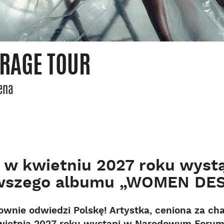
RAGE TOUR
ena
w kwietniu 2027 roku wystą
wszego albumu „WOMEN DES
wnie odwiedzi Polskę! Artystka, ceniona za ch