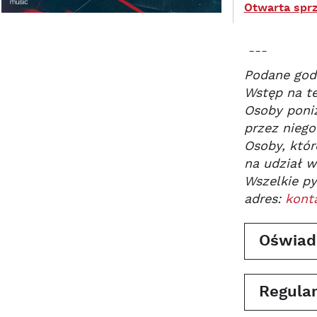
Otwarta sprz
---
Podane godz
Wstęp na te
Osoby poniż
przez niego
Osoby, któr
na udział w
Wszelkie py
adres:
kont
Oświad
Regulam