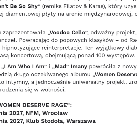
n't Be So Shy”
(remiks Filatov & Karas), który uzy
j diamentowej płyty na arenie międzynarodowej, 
u zaprezentowała
„Voodoo Cello”,
odważny projekt, 
onczel. Powracając do popowych klasyków – od R
 hipnotyzujące reinterpretacje. Ten wyjątkowy di
rasą koncertową, obejmującą ponad 100 występów.
u
„I Am Who I Am”
i
„Mad” Imany
powróciła z nowy
edzią długo oczekiwanego albumu
„Women Deserve
 to intymny, a jednocześnie uniwersalny projekt, zr
rodzenia się w wolności.
„WOMEN DESERVE RAGE”:
nia 2027, NFM, Wroc
ław
nia 2027, Klub Stodo
ła, Warszawa