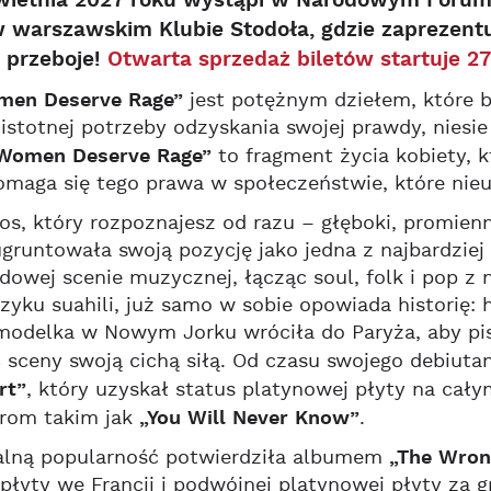
wietnia 2027 roku wystąpi w Narodowym Forum 
w warszawskim Klubie Stodoła, gdzie zaprezent
 przeboje!
Otwarta sprzedaż biletów startuje 27
men Deserve Rage”
jest potężnym dziełem, które b
istotnej potrzeby odzyskania swojej prawdy, niesie
Women Deserve Rage”
to fragment życia kobiety, 
omaga się tego prawa w społeczeństwie, które nieus
os, który rozpoznajesz od razu – głęboki, promie
ugruntowała swoją pozycję jako jedna z najbardziej
owej scenie muzycznej, łącząc soul, folk i pop z 
ęzyku suahili, już samo w sobie opowiada historię: h
 modelka w Nowym Jorku wróciła do Paryża, aby p
 sceny swoją cichą siłą. Od czasu swojego debiuta
rt”
, który uzyskał status platynowej płyty na cały
orom takim jak
„You Will Never Know”
.
alną popularność potwierdziła albumem
„The Wron
płyty we Francji i podwójnej platynowej płyty za 