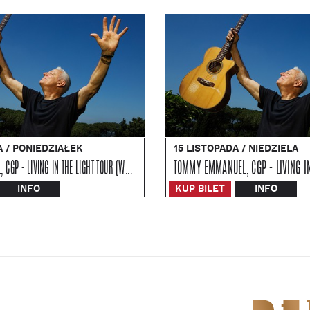
A / PONIEDZIAŁEK
15 LISTOPADA / NIEDZIELA
TOMMY EMMANUEL, CGP - LIVING IN THE LIGHT TOUR (WROCŁAW)
TOMMY EMMANUEL, CGP - LIVING IN
INFO
KUP BILET
INFO