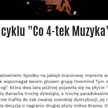
 cyklu "Co 4-tek Muzyka
atowickim Spodku na jakiejś branżowej imprezie w
ek wspomagał swoim głosem grupę Overmind Tym w
rogi" która dwa lata później pojawiła się na płycie
dla Banacha trochę dziesiąta, a trochę paradoksalni
 nie trafiła do tak zwanej szerokiej dystrybucji, j
a decyzja o nagraniu drugiej płyty Indios Bravos