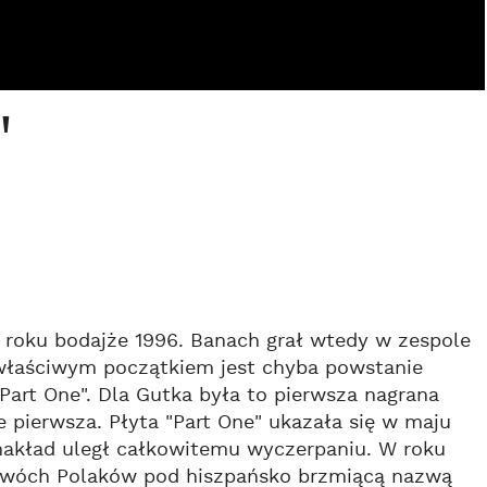
"
 roku bodajże 1996. Banach grał wtedy w zespole
łaściwym początkiem jest chyba powstanie
 "Part One". Dla Gutka była to pierwsza nagrana
e pierwsza. Płyta "Part One" ukazała się w maju
ej nakład uległ całkowitemu wyczerpaniu. W roku
. Dwóch Polaków pod hiszpańsko brzmiącą nazwą