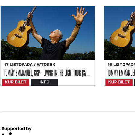
17 LISTOPADA / WTOREK
16 LISTOPAD
TOMMY EMMANUEL, CGP - LIVING IN THE LIGHT TOUR (SZCZECIN)
KUP BILET
INFO
KUP BILET