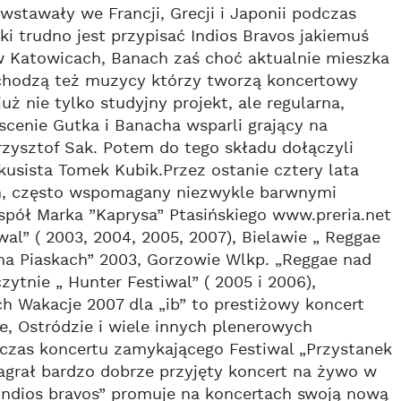
stawały we Francji, Grecji i Japonii podczas
ki trudno jest przypisać Indios Bravos jakiemuś
 w Katowicach, Banach zaś choć aktualnie mieszka
ochodzą też muzycy którzy tworzą koncertowy
uż nie tylko studyjny projekt, ale regularna,
scenie Gutka i Banacha wsparli grający na
rzysztof Sak. Potem do tego składu dołączyli
kusista Tomek Kubik.Przez ostanie cztery lata
h, często wspomagany niezwykle barwnymi
pół Marka ”Kaprysa” Ptasińskiego www.preria.net
wal” ( 2003, 2004, 2005, 2007), Bielawie „ Reggae
 na Piaskach” 2003, Gorzowie Wlkp. „Reggae nad
ytnie „ Hunter Festiwal” ( 2005 i 2006),
h Wakacje 2007 dla „ib” to prestiżowy koncert
e, Ostródzie i wiele innych plenerowych
czas koncertu zamykającego Festiwal „Przystanek
agrał bardzo dobrze przyjęty koncert na żywo w
„indios bravos” promuje na koncertach swoją nową