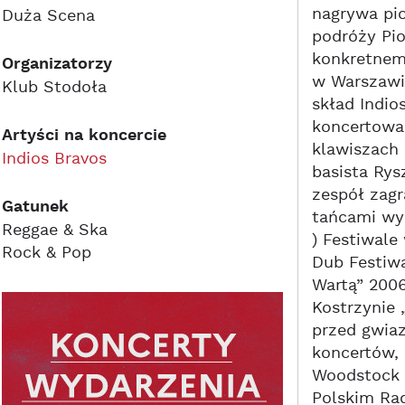
nagrywa pio
Duża Scena
podróży Pio
konkretnemu
Organizatorzy
w Warszawi
Klub Stodoła
skład Indio
koncertowa 
Artyści na koncercie
klawiszach 
Indios Bravos
basista Rys
zespół zag
Gatunek
tańcami wyk
Reggae & Ska
) Festiwale
Rock & Pop
Dub Festiwa
Wartą” 2006
Kostrzynie 
przed gwiaz
koncertów,
Woodstock 2
Polskim Rad