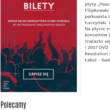
płytę „Peac
Filipkowski
perkusista 
Łuczyński. 
Na płycie z
koncertów (
znalazło si
i 2007 DVD 
Revolution 
Łabul - bas
Polecamy