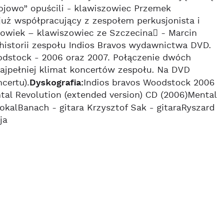
kojowo” opuścili - klawiszowiec Przemek
 już współpracujący z zespołem perkusjonista i
łowiek – klawiszowiec ze Szczecina - Marcin
historii zespołu Indios Bravos wydawnictwa DVD.
oodstock - 2006 oraz 2007. Połączenie dwóch
najpełniej klimat koncertów zespołu. Na DVD
certu).
Dyskografia:
Indios bravos Woodstock 2006
tal Revolution (extended version) CD (2006)Mental
okalBanach - gitara Krzysztof Sak - gitaraRyszard
ja