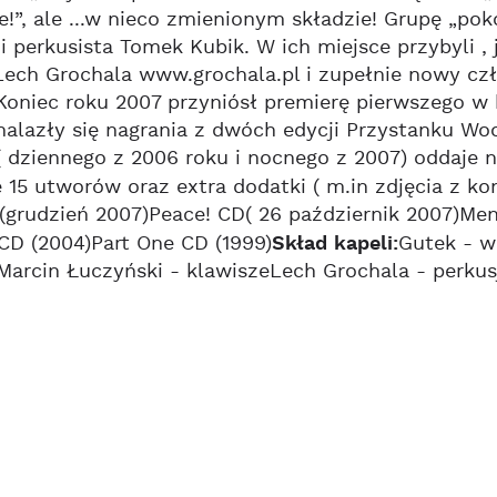
e!”, ale ...w nieco zmienionym składzie! Grupę „po
 i perkusista Tomek Kubik. W ich miejsce przybyli ,
Lech Grochala www.grochala.pl i zupełnie nowy cz
Koniec roku 2007 przyniósł premierę pierwszego w 
nalazły się nagrania z dwóch edycji Przystanku W
 dziennego z 2006 roku i nocnego z 2007) oddaje 
ę 15 utworów oraz extra dodatki ( m.in zdjęcia z kon
(grudzień 2007)Peace! CD( 26 październik 2007)Men
CD (2004)Part One CD (1999)
Skład kapeli:
Gutek - w
Marcin Łuczyński - klawiszeLech Grochala - perkus