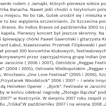
senki rodem z Jamajki, których pierwsze szkice pow
trka Banacha. Nawet jeśli chodzi o terytorium pols
 miejscu. No bo tak, Gutek urodził się i mieszka
e to bez wątpienia szczecinianin. Ze Szczecina p
s Bravos. Bo Indios Bravos od października 2002 to j
kapela. Pierwszy koncert był jeszcze skromny. Na 
i śpiewający chórki Paweł Gawroński i gitarzysta K
zard Łabul, klawiszowiec Przemek Filipkowski i per
rał ponad 300 koncertów klubowych, festiwalowyc
onywanymi przez zaprzyjaźnioną grupę indian (zes
 w Jarocinie ( 2006 i 2007), Ostródzie „Reggae Festi
l” (2004 i 2005), Ostrowie Wielkopolskim „Reggae
, Wrocławiu „One Love Festiwal” (2005 i 2006), Szcz
„Przystanek Woodstock” 2006 i 2007 – i wiele innyc
dą Heineken Opener - „Bjork”. Festiwale w Jarocini
 by w końcu odebrać nagrodę „Złotego Bączka” pod
007” w Kostrzynie. W sierpniu 2007 roku zespół z
iu „Trójka”.W październiku 2007 i na wiosnę 2008 