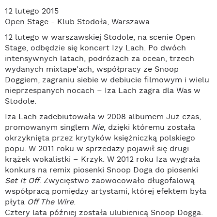
12 lutego 2015
Open Stage - Klub Stodoła, Warszawa
12 lutego w warszawskiej Stodole, na scenie Open
Stage, odbędzie się koncert Izy Lach. Po dwóch
intensywnych latach, podróżach za ocean, trzech
wydanych mixtape'ach, współpracy ze Snoop
Doggiem, zagraniu siebie w debiucie filmowym i wielu
nieprzespanych nocach – Iza Lach zagra dla Was w
Stodole.
Iza Lach zadebiutowała w 2008 albumem Już czas,
promowanym singlem
Nie
, dzięki któremu została
okrzyknięta przez krytyków księżniczką polskiego
popu. W 2011 roku w sprzedaży pojawił się drugi
krążek wokalistki – Krzyk. W 2012 roku Iza wygrała
konkurs na remix piosenki Snoop Doga do piosenki
Set It Off
. Zwycięstwo zaowocowało długofalową
współpracą pomiędzy artystami, której efektem była
płyta
Off The Wire
.
Cztery lata później została ulubienicą Snoop Dogga.