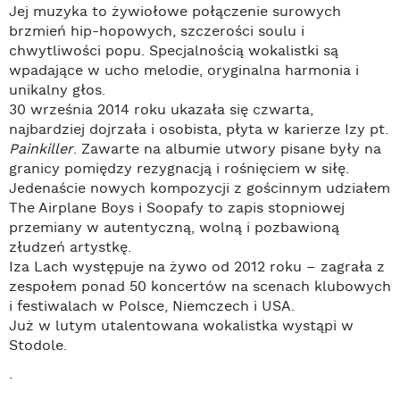
Jej muzyka to żywiołowe połączenie surowych
brzmień hip-hopowych, szczerości soulu i
chwytliwości popu. Specjalnością wokalistki są
wpadające w ucho melodie, oryginalna harmonia i
unikalny głos.
30 września 2014 roku ukazała się czwarta,
najbardziej dojrzała i osobista, płyta w karierze Izy pt.
Painkiller
. Zawarte na albumie utwory pisane były na
granicy pomiędzy rezygnacją i rośnięciem w siłę.
Jedenaście nowych kompozycji z gościnnym udziałem
The Airplane Boys i Soopafy to zapis stopniowej
przemiany w autentyczną, wolną i pozbawioną
złudzeń artystkę.
Iza Lach występuje na żywo od 2012 roku – zagrała z
zespołem ponad 50 koncertów na scenach klubowych
i festiwalach w Polsce, Niemczech i USA.
Już w lutym utalentowana wokalistka wystąpi w
Stodole.
.