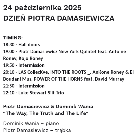
24 października 2025
DZIEŃ PIOTRA DAMASIEWICZA
TIMING:
18:30
-
Hall doors
19:00 -
Piotr Damasiewicz New York Quintet feat. Antoine
Roney, Kojo Roney
19:50 -
Intermission
20:10 -
LAS Collec
K
ve, INTO THE ROOTS
_
. An
K
one Roney & El
Boudani Mus, POWER OF THE HORNS feat. David Murray
21:50 -
Intermission
22:10 -
Luke Stewart Silt Trio
Piotr Damasiewicz & Dominik Wania
“The Way, The Truth and The Life”
Dominik Wania – piano
Piotr Damasiewicz – trąbka