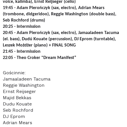
voice, kalimba), Ernst Reijseger (cello)
19:45 -
Adam Pierończyk (sax, electro), Adrian Mears
(trombone, didgeridoo), Reggie Washington (double bass),
Seb Rochford (drums)
20:25 -
Intermission
20:45 -
Adam Pierończyk (sax, electro), Jamaaladeen Tacuma
(el. bass), Dudú Kouate (percussion), DJ Eprom (turntable),
Leszek Możdżer (piano) + FINAL SONG
21:45 -
Intermission
22:05 -
Theo Croker "Dream Manifest”
Gościnnie:
Jamaaladeen Tacuma
Reggie Washington
Ernst Reijseger
Majid Bekkas
Dudu Kouate
Seb Rochford
DJ Eprom
Adrian Mears