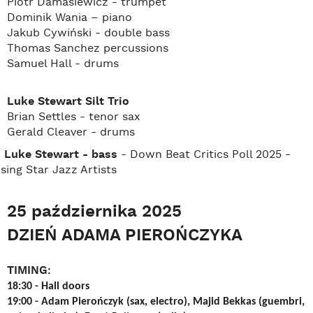
Piotr Damasiewicz - trumpet
Dominik Wania – piano
Jakub Cywiński - double bass
Thomas Sanchez percussions
Samuel Hall - drums
Luke Stewart Silt Trio
Brian Settles - tenor sax
Gerald Cleaver - drums
Luke Stewart - bass
- Down Beat Critics Poll 2025 -
ising Star Jazz Artists
25 października 2025
DZIEŃ ADAMA PIEROŃCZYKA
TIMING:
18:30 -
Hall doors
19:00 -
Adam Pierończyk (sax, electro), Majid Bekkas (guembri,