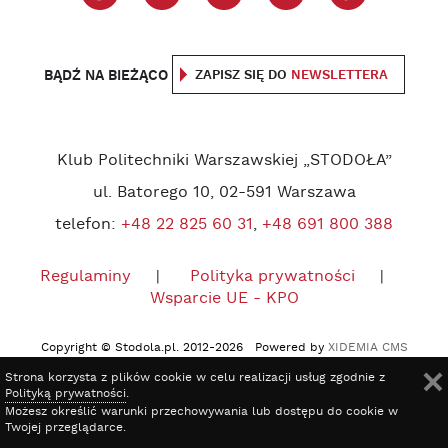
BĄDŹ NA BIEŻĄCO
ZAPISZ SIĘ DO
NEWSLETTERA
Klub Politechniki Warszawskiej „STODOŁA”
ul. Batorego 10, 02-591 Warszawa
telefon:
+48 22 825 60 31
,
+48 691 800 388
Regulaminy
Polityka prywatności
Wsparcie UE - KPO
Copyright © Stodola.pl. 2012-2026 Powered by
XIDEMIA CMS
Strona korzysta z plików cookie w celu realizacji usług zgodnie z
Polityką prywatności
.
Możesz określić warunki przechowywania lub dostępu do cookie w
Twojej przeglądarce.