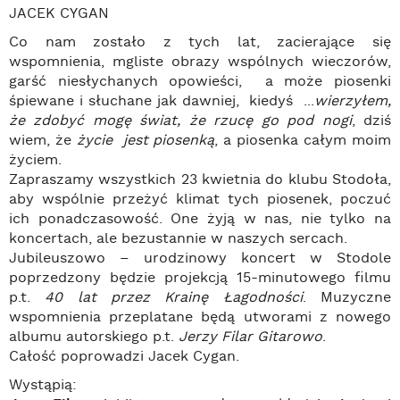
JACEK CYGAN
Co nam zostało z tych lat, zacierające się
wspomnienia, mgliste obrazy wspólnych wieczorów,
garść niesłychanych opowieści, a może piosenki
śpiewane i słuchane jak dawniej, kiedyś ...
wierzyłem,
że zdobyć mogę świat, że rzucę go pod nogi
, dziś
wiem, że
życie jest piosenką
, a piosenka całym moim
życiem.
Zapraszamy wszystkich 23 kwietnia do klubu Stodoła,
aby wspólnie przeżyć klimat tych piosenek, poczuć
ich ponadczasowość. One żyją w nas, nie tylko na
koncertach, ale bezustannie w naszych sercach.
Jubileuszowo – urodzinowy koncert w Stodole
poprzedzony będzie projekcją 15-minutowego filmu
p.t.
40 lat przez Krainę Łagodności
. Muzyczne
wspomnienia przeplatane będą utworami z nowego
albumu autorskiego p.t.
Jerzy Filar Gitarowo
.
Całość poprowadzi Jacek Cygan.
Wystąpią: