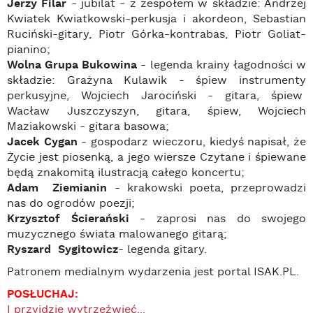
Jerzy Filar
- jubilat - z zespołem w składzie: Andrzej
Kwiatek Kwiatkowski-perkusja i akordeon, Sebastian
Ruciński-gitary, Piotr Górka-kontrabas, Piotr Goliat-
pianino;
Wolna Grupa Bukowina
- legenda krainy łagodności w
składzie: Grażyna Kulawik - śpiew instrumenty
perkusyjne, Wojciech Jarociński - gitara, śpiew
Wacław Juszczyszyn, gitara, śpiew, Wojciech
Maziakowski - gitara basowa;
Jacek Cygan
- gospodarz wieczoru, kiedyś napisał, że
Życie jest piosenką, a jego wiersze Czytane i śpiewane
będą znakomitą ilustracją całego koncertu;
Adam Ziemianin
- krakowski poeta, przeprowadzi
nas do ogrodów poezji;
Krzysztof Ścierański
- zaprosi nas do swojego
muzycznego świata malowanego gitarą;
Ryszard Sygitowicz
- legenda gitary.
Patronem medialnym wydarzenia jest portal ISAK.PL.
POSŁUCHAJ:
I przyjdzie wytrzeźwieć...