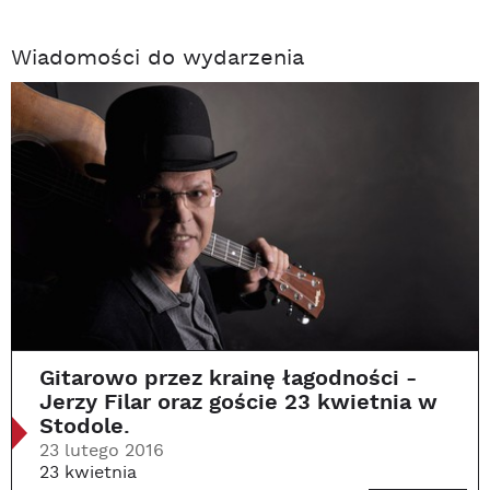
Wiadomości do wydarzenia
Gitarowo przez krainę łagodności -
Jerzy Filar oraz goście 23 kwietnia w
Stodole.
23 lutego 2016
23 kwietnia