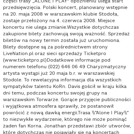
części trasy „ALONE I PLAY” opóźnieniu ulega start
przedsięwzięcia. Polski koncert, planowany wstępnie
na 20. maja 2008 w warszawskim klubie Stodoła,
zostaje przełożony na 4. czerwca 2008. Miejsce
koncertu nie ulega zmianie.Wszystkie dotychczas
zakupione bilety zachowują swoją ważność. Sprzedaż
biletów na nowy termin została już uruchomiona.
Bilety dostępne są za pośrednictwem strony
LiveNation.pl oraz sieci sprzedaży Ticketpro
(www.ticketpro.pl)Dodatkowe informacje pod
numerem telefonu (022) 646 06 49 Charyzmatyczny
artysta wystąpi już 20 maja b.r. w warszawskiej
Stodole. To rewelacyjna informacja dla wszystkich
sympatyków talentu KoRn. Davis gościł w kraju kilka
dni temu, podczas koncertu swojej grupy na
warszawskim Torwarze. Gorące przyjęcie publiczności
i wyjątkowa atmosfera sprawiły, że postanowił
powrócić z nową dawką energii.Trasa \\"Alone I Play\\"
to niezwykłe wydarzenie, którego nie może pominąć
żaden fan Korna. Jonathan przedstawi zbiór utworów,
które dotychczas nie pojawiały się na koncertach