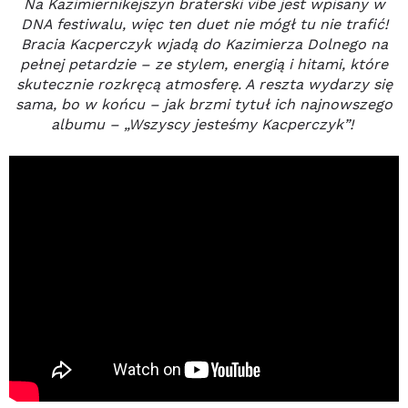
Na Kazimiernikejszyn braterski vibe jest wpisany w
DNA festiwalu, więc ten duet nie mógł tu nie trafić!
Bracia Kacperczyk wjadą do Kazimierza Dolnego na
pełnej petardzie – ze stylem, energią i hitami, które
skutecznie rozkręcą atmosferę. A reszta wydarzy się
sama, bo w końcu – jak brzmi tytuł ich najnowszego
albumu – „Wszyscy jesteśmy Kacperczyk”!