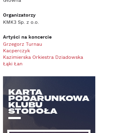
Główna
Organizatorzy
KMK3 Sp. z o.o.
Artyści na koncercie
Grzegorz Turnau
Kacperczyk
Kazimierska Orkiestra Dziadowska
Łąki Łan