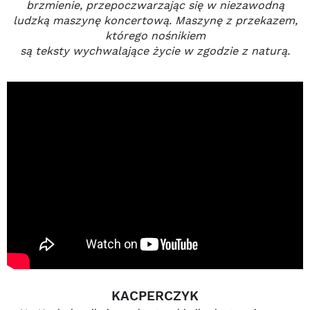
brzmienie, przepoczwarzając się w niezawodną
ludzką maszynę koncertową. Maszynę z przekazem,
którego nośnikiem
są teksty wychwalające życie w zgodzie z naturą.
KACPERCZYK