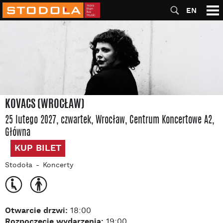
EN
KOVACS (WROCŁAW)
25 lutego 2027, czwartek
, Wrocław
, Centrum Koncertowe A2
,
Główna
KUP BILET
Stodoła
Koncerty
Otwarcie drzwi:
18:00
Rozpoczęcie wydarzenia:
19:00