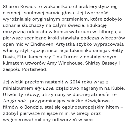
Sharon Kovacs to wokalistka o charakterystycznej,
ciemnej i soulowej barwie głosu. Jej twórczość
wyróżnia się oryginalnym brzmieniem, które zdobyło
uznanie słuchaczy na całym świecie. Edukację
muzyczną odebrała w konserwatorium w Tilburgu, a
pierwsze sceniczne kroki stawiała podczas wieczorów
open mic w Eindhoven. Artystka szybko wypracowała
własny styl, łącząc inspiracje takimi ikonami jak Betty
Davis, Etta James czy Tina Turner z nostalgicznym
klimatem utworów Amy Winehouse, Shirley Bassey i
zespołu Portishead.
Jej wielki przełom nastąpił w 2014 roku wraz z
minialbumem
My Love
, częściowo nagranym na Kubie.
Utwór tytułowy, utrzymany w dusznej atmosferze
tango noir
i przypominający ścieżkę dźwiękową z
filmów o Bondzie, stał się ogólnoeuropejskim hitem –
zdobył pierwsze miejsce m.in. w Grecji oraz
wygenerował miliony odtworzeń w sieci.