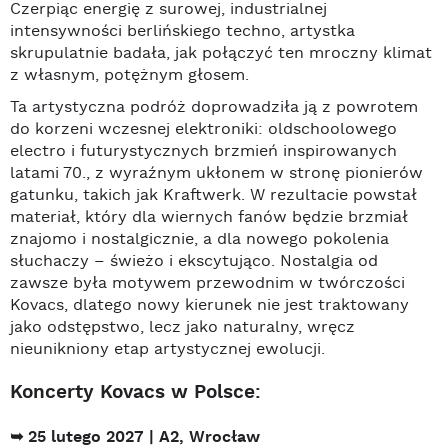
Czerpiąc energię z surowej, industrialnej
intensywności berlińskiego techno, artystka
skrupulatnie badała, jak połączyć ten mroczny klimat
z własnym, potężnym głosem.
Ta artystyczna podróż doprowadziła ją z powrotem
do korzeni wczesnej elektroniki: oldschoolowego
electro i futurystycznych brzmień inspirowanych
latami 70., z wyraźnym ukłonem w stronę pionierów
gatunku, takich jak Kraftwerk. W rezultacie powstał
materiał, który dla wiernych fanów będzie brzmiał
znajomo i nostalgicznie, a dla nowego pokolenia
słuchaczy – świeżo i ekscytująco. Nostalgia od
zawsze była motywem przewodnim w twórczości
Kovacs, dlatego nowy kierunek nie jest traktowany
jako odstępstwo, lecz jako naturalny, wręcz
nieunikniony etap artystycznej ewolucji.
Koncerty Kovacs w Polsce:
25 lutego 2027 | A2, Wroc
ław
➥