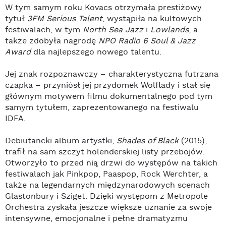
W tym samym roku Kovacs otrzymała prestiżowy
tytuł
3FM Serious Talent
, wystąpiła na kultowych
festiwalach, w tym
North Sea Jazz
i
Lowlands
, a
także zdobyła nagrodę
NPO Radio 6 Soul & Jazz
Award
dla najlepszego nowego talentu.
Jej znak rozpoznawczy – charakterystyczna futrzana
czapka – przyniósł jej przydomek Wolflady i stał się
głównym motywem filmu dokumentalnego pod tym
samym tytułem, zaprezentowanego na festiwalu
IDFA.
Debiutancki album artystki,
Shades of Black
(2015),
trafił na sam szczyt holenderskiej listy przebojów.
Otworzyło to przed nią drzwi do występów na takich
festiwalach jak Pinkpop, Paaspop, Rock Werchter, a
także na legendarnych międzynarodowych scenach
Glastonbury i Sziget. Dzięki występom z Metropole
Orchestra zyskała jeszcze większe uznanie za swoje
intensywne, emocjonalne i pełne dramatyzmu