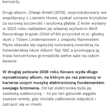
koncerty.
Drugi album,
Cheap Smell
(2018), wyprodukowany we
współpracy z Liamem Howe, zyskał uznanie krytyków
za surową szczerość i soulową głębię. Z kolei wydany
w 2023 roku nakładem jej własnej wytwórni Wolf
Recordings krążek
Child of Sin
przyniósł m.in. głośny
duet z Tillem Lindemannem z zespołu Rammstein.
Płyta okazała się najwyżej notowaną nowością na
holenderskiej liście
Album Top 100
, a promująca ją
trasa koncertowa gromadziła pełne sale na całym
świecie.
W drugiej połowie 2026 roku Kovacs wyda długo
wyczekiwany album, na którym po raz pierwszy w
karierze uczyni muzykę elektroniczną fundamentem
swojego brzmienia.
Od lat elektronika była jej
osobistą odskocznią – to po ten gatunek sięgała
zawsze wtedy, gdy chciała całkowicie odpuścić i
zatracić się w chwili.