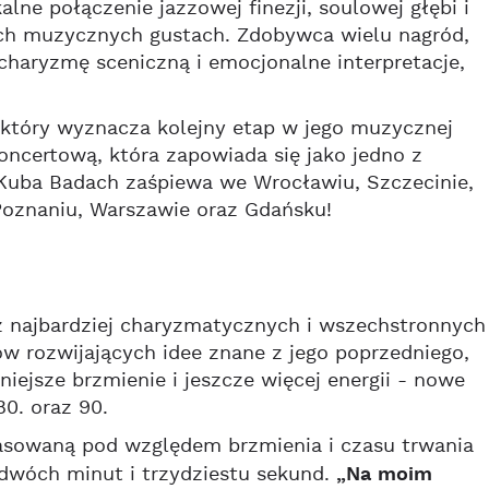
lne połączenie jazzowej finezji, soulowej głębi i
ych muzycznych gustach. Zdobywca wielu nagród,
haryzmę sceniczną i emocjonalne interpretacje,
który wyznacza kolejny etap w jego muzycznej
oncertową, która zapowiada się jako jedno z
uba Badach zaśpiewa we Wrocławiu, Szczecinie,
, Poznaniu, Warszawie oraz Gdańsku!
z najbardziej charyzmatycznych i wszechstronnych
rów rozwijających idee znane z jego poprzedniego,
ejsze brzmienie i jeszcze więcej energii - nowe
80. oraz 90.
pasowaną pod względem brzmienia i czasu trwania
 dwóch minut i trzydziestu sekund.
„Na moim