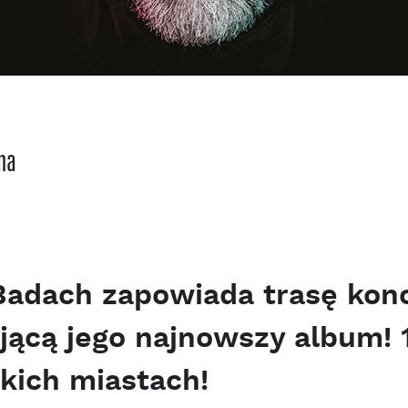
na
adach zapowiada trasę konc
ącą jego najnowszy album! 
kich miastach!