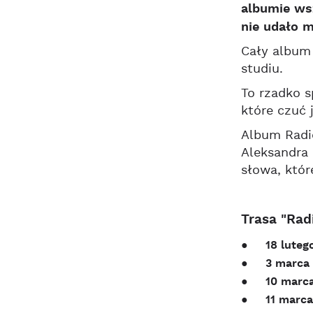
albumie ws
nie udało m
Cały album 
studiu.
To rzadko s
które czuć 
Album Radio
Aleksandra 
słowa, któr
Trasa "Radi
● 18 luteg
● 3 marca –
● 10 marca 
● 11 marca –