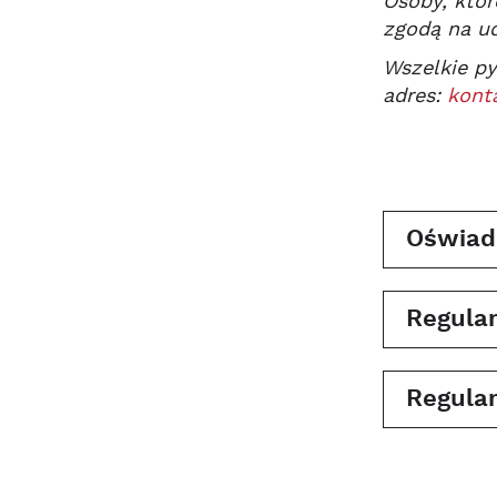
Osoby, któr
zgodą na ud
Wszelkie py
adres:
kont
Oświad
Regula
Regula