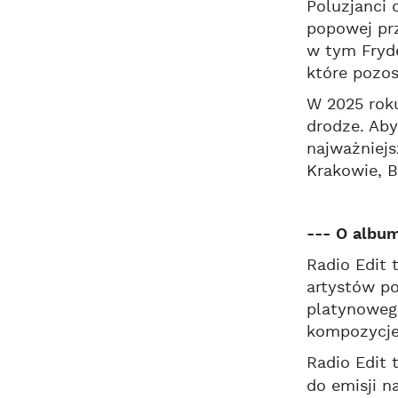
Poluzjanci 
popowej pr
w tym Fryde
które pozos
W 2025 rok
drodze. Aby
najważniej
Krakowie, B
--- O album
Radio Edit 
artystów po
platynowego
kompozycje 
Radio Edit 
do emisji n