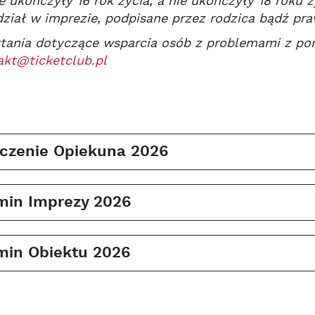
e ukończyły 16 rok życia, a nie ukończyły 18 roku 
ział w imprezie, podpisane przez rodzica bądź pr
tania dotyczące wsparcia osób z problemami z po
akt@ticketclub.pl
czenie Opiekuna 2026
min Imprezy 2026
min Obiektu 2026