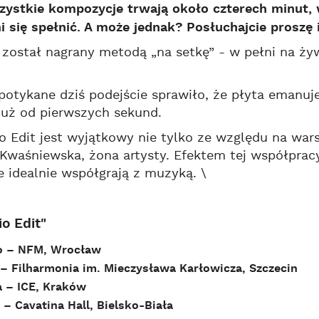
zystkie kompozycje trwają około czterech minut,
i się spełnić. A może jednak? Posłuchajcie proszę
został nagrany metodą „na setkę” - w pełni na ż
potykane dziś podejście sprawiło, że płyta emanu
już od pierwszych sekund.
 Edit jest wyjątkowy nie tylko ze względu na war
Kwaśniewska, żona artysty. Efektem tej współpracy
e idealnie współgrają z muzyką. \
o Edit"
o – NFM, Wrocław
 Filharmonia im. Mieczysława Karłowicza, Szczecin
– ICE, Kraków
 Cavatina Hall, Bielsko-Biała