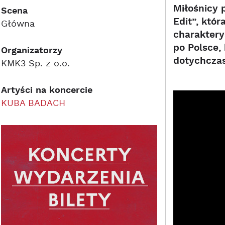
Miłośnicy 
Scena
Edit”, któ
Główna
charaktery
po Polsce,
Organizatorzy
dotychcza
KMK3 Sp. z o.o.
Artyści na koncercie
KUBA BADACH