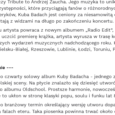
czy Tribute to Andrzej Zaucha. Jego muzyka to unika
zystępności, które przyciągają fanów o różnorodn
ryków, Kuba Badach jest ceniony za niesamowitą c
tają z widzami na długo po zakończeniu koncertu.
u artysta powraca z nowym albumem „Radio Edit”, 
 uczcić premierę krążka, artysta wyrusza w trasę k
szych wydarzeń muzycznych nadchodzącego roku. K
ielsku-Białej, Rzeszowie, Lublinie, Łodzi, Toruniu
ie ---
to czwarty solowy album Kuby Badacha - jednego 
lskiej sceny. Na płycie znalazło się dziesięć utwo
 albumu Oldschool. Prostsze harmonie, nowocześni
to ukłon w stronę klasyki popu, soulu i funku lat 
to branżowy termin określający wersję utworu do
a falach eteru. Taka piosenka powinna trwać około