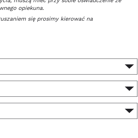
życia, muszą mieć przy sobie oświadczenie ze
awnego opiekuna.
ruszaniem się prosimy kierować na