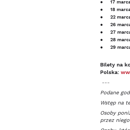
● 17 marca 
● 18 marca 
● 22 marca 
● 26 marca 
● 27 marca 
● 28 marca 
● 29 marca 
Bilety na k
Polska:
www
---
Podane godz
Wstęp na te
Osoby poniż
przez niego