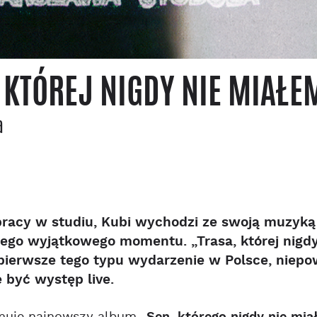
, KTÓREJ NIGDY NIE MIA
a
pracy w studiu, Kubi wychodzi ze swoją muzyką
tego wyjątkowego momentu. „Trasa, której nigdy 
 pierwsze tego typu wydarzenie w Polsce, niepow
być występ live.
Sen, którego nigdy nie mi