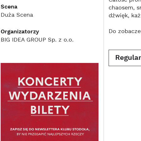
Całość pro
Scena
chaosem, sn
Duża Scena
dźwięk, każ
Do zobaczen
Organizatorzy
BIG IDEA GROUP Sp. z o.o.
Regula