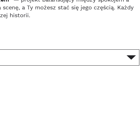
” — projekt balansujący między spokojem a
 scenę, a Ty możesz stać się jego częścią. Każdy
j historii.