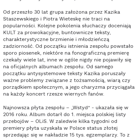
Od przeszło 30 lat grupa założona przez Kazika
Staszewskiego i Piotra Wieteskę nie traci na
popularności. Kolejne pokolenia słuchaczy doceniają
KULT za prowokacyjne, buntownicze teksty,
charakterystyczne brzmienie i młodzieńczą
zadziorność. Od początku istnienia zespołu powstało
sporo piosenek, niektóre na fonograficzną premierę
czekały wiele lat, inne w ogóle nigdy nie pojawiły się
na oficjalnych albumach zespołu. Od samego
początku antysystemowe teksty Kazika poruszały
ważne problemy związane z tożsamością, wiarą czy
porządkiem społecznym, a jego charyzma przyciągała
na każdy koncert rzesze wiernych fanów.
Najnowsza płyta zespołu – „Wstyd” - ukazała się w
2016 roku. Album dotarł do 1. miejsca polskiej listy
przebojów – OLiS. W zaledwie kilka tygodni od
premiery płyta uzyskała w Polsce status złotej
sprzedając się w nakładzie 15 tys. egzemplarzy. To z