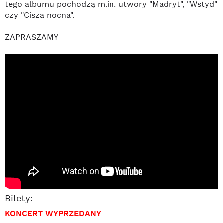
tego albumu pochodzą m.in. utwory "Madryt", "Wstyd"
czy "Cisza nocna".
ZAPRASZAMY
Bilety:
KONCERT WYPRZEDANY