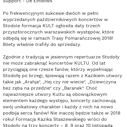
Support - De Łindows
Po frekwencyjnym sukcesie dwóch w pełni
wyprzedanych październikowych koncertów w
Stodole formacja KULT ogłosiła daty trzech
przyszłorocznych warszawskich występów, które
odbędą się w ramach Trasy Pomarańczowej 2018!
Bilety właśnie trafiły do sprzedaży.
Zgodnie z tradycją w jesiennym repertuarze Stodoły
nie może zabraknąć koncertów KULTU. Od lat
przyciągają one rzesze fanów, którzy wypełniając
Stodołę po brzegi, śpiewają razem z Kazikiem utwory
takie jak „Arahja”, „Hej czy nie wiecie”, „Dziewczyna
bez zęba na przedzie” czy „Baranek”. Choć
najważniejsze utwory Kultu są obowiązkowym
elementem każdego występu, koncerty zachowują
swój unikatowy charakter i każdy z nich na nowo
podbija serca fanów! Nie inaczej będzie także w 2018
roku! Formacja Kazika Staszewskiego wróci do
Stodoły na trzy koncerty – 8, 9 oraz 10 listopada.