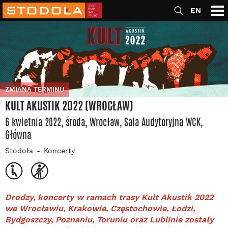
EN
ZMIANA TERMINU
KULT AKUSTIK 2022 (WROCŁAW)
6 kwietnia 2022, środa
, Wrocław
, Sala Audytoryjna WCK
,
Główna
Stodoła
Koncerty
Drodzy, koncerty w ramach trasy Kult Akustik 2022
we Wrocławiu, Krakowie, Częstochowie, Łodzi,
Bydgoszczy, Poznaniu, Toruniu oraz Lublinie zostały