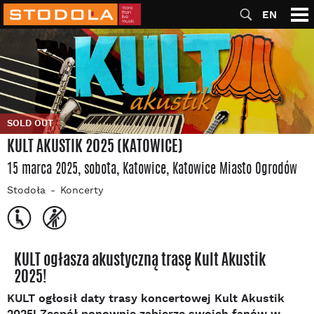
EN
SOLD OUT
KULT AKUSTIK 2025 (KATOWICE)
15 marca 2025, sobota
, Katowice
, Katowice Miasto Ogrodów
Stodoła
Koncerty
KULT ogłasza akustyczną trasę Kult Akustik
2025!
KULT ogłosił daty trasy koncertowej Kult Akustik