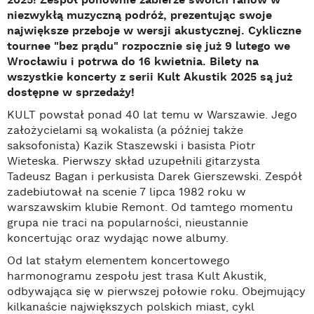
2025! Zespół ponownie zabierze swoich fanów w
niezwykłą muzyczną podróż, prezentując swoje
największe przeboje w wersji akustycznej. Cykliczne
tournee "bez prądu" rozpocznie się już 9 lutego we
Wrocławiu i potrwa do 16 kwietnia. Bilety na
wszystkie koncerty z serii Kult Akustik 2025 są już
dostępne w sprzedaży!
KULT powstał ponad 40 lat temu w Warszawie. Jego
założycielami są wokalista (a później także
saksofonista) Kazik Staszewski i basista Piotr
Wieteska. Pierwszy skład uzupełnili gitarzysta
Tadeusz Bagan i perkusista Darek Gierszewski. Zespół
zadebiutował na scenie 7 lipca 1982 roku w
warszawskim klubie Remont. Od tamtego momentu
grupa nie traci na popularności, nieustannie
koncertując oraz wydając nowe albumy.
Od lat stałym elementem koncertowego
harmonogramu zespołu jest trasa Kult Akustik,
odbywająca się w pierwszej połowie roku. Obejmujący
kilkanaście największych polskich miast, cykl