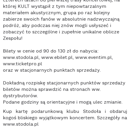
czterech latach od pierwszej trasy koncertowej, na
której KULT wystąpił z tym niepowtarzalnym
materiałem akustycznym, grupa po raz kolejny
zabierze swoich fanów w absolutnie nadzwyczajną
podróż, aby podczas niej znów mogli usłyszeć i
zobaczyć to szczególne i zupełnie unikalne oblicze
Zespołu!
Bilety w cenie od 90 do 130 zł do nabycia:
www.stodola.pl, www.ebilet.pl, www.eventim.pl,
www.ticketpro.pl
oraz w stacjonarnych punktach sprzedaży.
Dokładną rozpiskę stacjonarnych punktów sprzedaży
biletów można sprawdzić na stronach ww.
dystrybutorów.
Podane godziny są orientacyjne i mogą ulec zmianie.
Kup kartę podarunkową klubu Stodoła i obdaruj
kogoś bliskiego wyjątkowym koncertem. Szczegóły na
www.stodola.pl