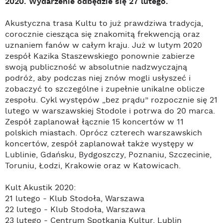
2020. Wydarzenie odbędzie się 27 lutego.
Akustyczna trasa Kultu to już prawdziwa tradycja,
corocznie ciesząca się znakomitą frekwencją oraz
uznaniem fanów w całym kraju. Już w lutym 2020
zespół Kazika Staszewskiego ponownie zabierze
swoją publiczność w absolutnie nadzwyczajną
podróż, aby podczas niej znów mogli usłyszeć i
zobaczyć to szczególne i zupełnie unikalne oblicze
zespołu. Cykl występów „bez prądu” rozpocznie się 21
lutego w warszawskiej Stodole i potrwa do 20 marca.
Zespół zaplanował łącznie 15 koncertów w 11
polskich miastach. Oprócz czterech warszawskich
koncertów, zespół zaplanował także występy w
Lublinie, Gdańsku, Bydgoszczy, Poznaniu, Szczecinie,
Toruniu, Łodzi, Krakowie oraz w Katowicach.
Kult Akustik 2020:
21 lutego - Klub Stodoła, Warszawa
22 lutego - Klub Stodoła, Warszawa
23 lutego - Centrum Spotkania Kultur, Lublin