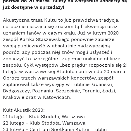
potrwa do 20 marca. Bilety na wszystkie koncerty są
już dostępne w sprzedaży!
Akustyczna trasa Kultu to już prawdziwa tradycja,
corocznie ciesząca się znakomitą frekwencją oraz
uznaniem fanów w całym kraju. Już w lutym 2020
zespół Kazika Staszewskiego ponownie zabierze
swoją publiczność w absolutnie nadzwyczajną
podróż, aby podczas niej znów mogli usłyszeć i
zobaczyć to szczególne i zupełnie unikalne oblicze
zespołu. Cykl występów „bez prądu” rozpocznie się 21
lutego w warszawskiej Stodole i potrwa do 20 marca.
Oprócz trzech warszawskich koncertów, zespół
zaplanował także występy w Lublinie, Gdańsku,
Bydgoszczy, Poznaniu, Szczecinie, Toruniu, Łodzi,
Krakowie oraz w Katowicach.
Kult Akustik 2020:
21 lutego - Klub Stodoła, Warszawa
22 lutego - Klub Stodoła, Warszawa
23 lutego - Centrum Spotkania Kultur, Lublin