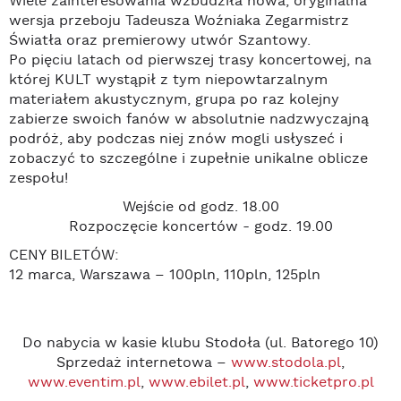
Wiele zainteresowania wzbudziła nowa, oryginalna
wersja przeboju Tadeusza Woźniaka Zegarmistrz
Światła oraz premierowy utwór Szantowy.
Po pięciu latach od pierwszej trasy koncertowej, na
której KULT wystąpił z tym niepowtarzalnym
materiałem akustycznym, grupa po raz kolejny
zabierze swoich fanów w absolutnie nadzwyczajną
podróż, aby podczas niej znów mogli usłyszeć i
zobaczyć to szczególne i zupełnie unikalne oblicze
zespołu!
Wejście od godz. 18.00
Rozpoczęcie koncertów - godz. 19.00
CENY BILETÓW:
12 marca, Warszawa – 100pln, 110pln, 125pln
Do nabycia w kasie klubu Stodoła (ul. Batorego 10)
Sprzedaż internetowa –
www.stodola.pl
,
www.eventim.pl
,
www.ebilet.pl
,
www.ticketpro.pl